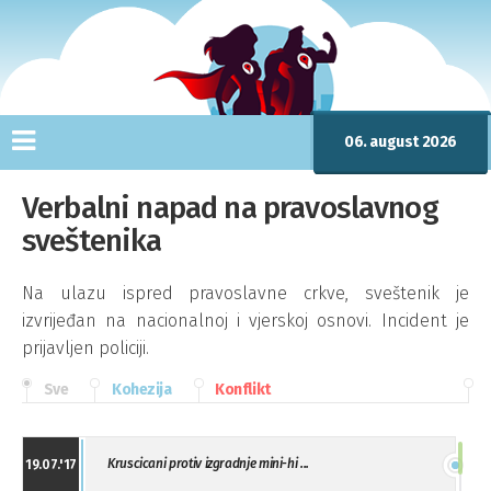
06. august 2026
Verbalni napad na pravoslavnog
sveštenika
Na ulazu ispred pravoslavne crkve, sveštenik je
izvrijeđan na nacionalnoj i vjerskoj osnovi. Incident je
prijavljen policiji.
Sve
Kohezija
Konflikt
Kruscicani protiv izgradnje mini-hi ...
19.07.'17