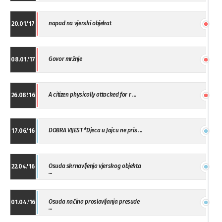
napad na vjerski objekat
20.01.'17
Govor mržnje
08.01.'17
A citizen physically attacked for r ...
26.08.'16
DOBRA VIJEST *Djeca u Jajcu ne pris ...
17.06.'16
Osuda skrnavljenja vjerskog objekta
22.04.'16
...
Osuda načina proslavljanja presude
01.04.'16
...