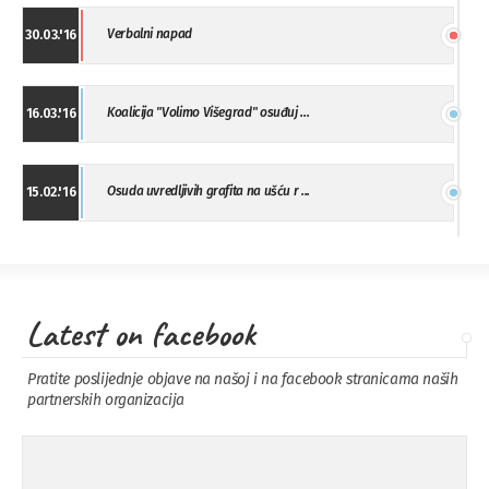
Verbalni napad
30.03.'16
Koalicija "Volimo Višegrad" osuđuj ...
16.03.'16
Osuda uvredljivih grafita na ušću r ...
15.02.'16
"Uzbuna" Bijeljina osuđuje vršnjačk ...
01.02.'16
Latest on facebook
Osuda napada u Drvaru
13.11.'15
Pratite poslijednje objave na našoj i na facebook stranicama naših
partnerskih organizacija
Osuda incidenta tokom dženaze na
09.11.'15
Pe ...