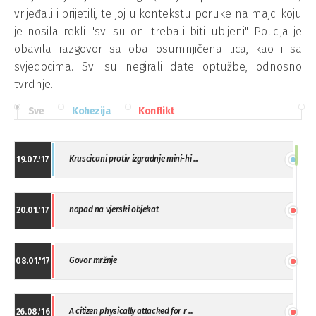
vrijeđali i prijetili, te joj u kontekstu poruke na majci koju
je nosila rekli "svi su oni trebali biti ubijeni". Policija je
obavila razgovor sa oba osumnjičena lica, kao i sa
svjedocima. Svi su negirali date optužbe, odnosno
tvrdnje.
Sve
Kohezija
Konflikt
Kruscicani protiv izgradnje mini-hi ...
19.07.'17
napad na vjerski objekat
20.01.'17
Govor mržnje
08.01.'17
A citizen physically attacked for r ...
26.08.'16