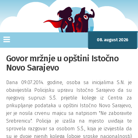
08. august 2026
Govor mržnje u opštini Istočno
Novo Sarajevo
Dana 09.07.2014. godine, osoba sa inicijalima S.N. je
obavijestila Policijsku upravu Istočno Sarajevo da su
njegovoj supruzi S.Š. prijetile kolege iz Centra za
prikupljanje podataka u opštini Istočno Novo Sarajevo,
jer je nosila crvenu majicu sa natpisom "Ne zaboravite
Srebrenicu". Policija je izašla na mjesto uviđaja te
sprovela razgovar sa osobom S.Š., koja je izvijestila da
su je dvoje njenih kolega (oboje srpske nacionalnosti)