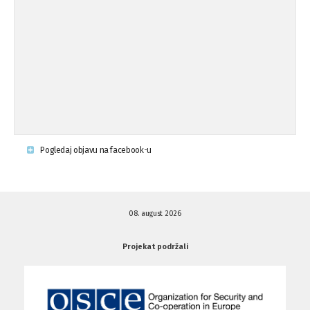
Osude napada u mjestu Omerovići,
18.08.'15
op ...
Napad u mjestu Omerovići, Općina To
15.08.'15
...
Krsenje ljudskih prava
03.08.'15
Pogledaj objavu na facebook-u
Napad na povratnika u Kotor-Varoši
15.07.'15
08. august 2026
Napad na povratnika u Kotor-Varoši
15.07.'15
Projekat podržali
Osuda pisanja uvredljivih grafita u ...
01.07.'15