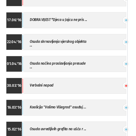
DOBRA VIJEST *Djeca u Jajcu ne pris ...
17.06.'16
Osuda skrnavljenja vjerskog objekta
22.04.'16
...
Osuda načina proslavljanja presude
01.04.'16
...
Verbalni napad
30.03.'16
Koalicija "Volimo Višegrad" osuđuj ...
16.03.'16
Osuda uvredljivih grafita na ušću r ...
15.02.'16