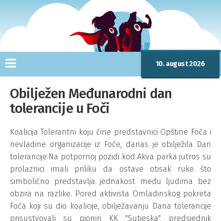
10. august 2026
Obilježen Međunarodni dan
tolerancije u Foči
Koalicija Tolerantni koju čine predstavnici Opštine Foča i
nevladine organizacije iz Foče, danas je obilježila Dan
tolerancije.Na potpornoj pozidi kod Akva parka jutros su
prolaznici imali priliku da ostave otisak ruke što
simbolično predstavlja jednakost među ljudima bez
obzira na razlike. Pored aktivista Omladinskog pokreta
Foča koji su dio koalicije, obilježavanju Dana tolerancije
prisustvovali su pioniri KK "Sutjeska", predsjednik