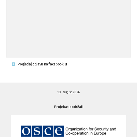
Osude napada u mjestu Omerovići,
18.08.'15
op ...
Napad u mjestu Omerovići, Općina To
15.08.'15
...
Krsenje ljudskih prava
03.08.'15
Pogledaj objavu na facebook-u
Napad na povratnika u Kotor-Varoši
15.07.'15
10. august 2026
Napad na povratnika u Kotor-Varoši
15.07.'15
Projekat podržali
Osuda pisanja uvredljivih grafita u ...
01.07.'15