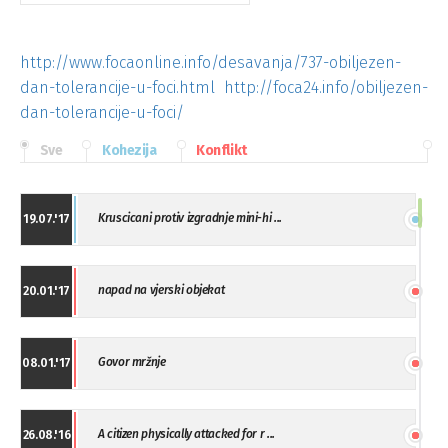
http://www.focaonline.info/desavanja/737-obiljezen-
dan-tolerancije-u-foci.html
http://foca24.info/obiljezen-
dan-tolerancije-u-foci/
Sve
Kohezija
Konflikt
Kruscicani protiv izgradnje mini-hi ...
19.07.'17
napad na vjerski objekat
20.01.'17
Govor mržnje
08.01.'17
A citizen physically attacked for r ...
26.08.'16