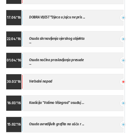
DOBRA VIJEST *Djeca u Jajcu ne pris ...
17.06.'16
Osuda skrnavljenja vjerskog objekta
22.04.'16
...
Osuda načina proslavljanja presude
01.04.'16
...
Verbalni napad
30.03.'16
Koalicija "Volimo Višegrad" osuđuj ...
16.03.'16
Osuda uvredljivih grafita na ušću r ...
15.02.'16