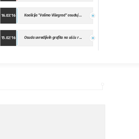
Koalicija "Volimo Višegrad" osuđuj ...
16.03.'16
Osuda uvredljivih grafita na ušću r ...
15.02.'16
"Uzbuna" Bijeljina osuđuje vršnjačk ...
01.02.'16
Osuda napada u Drvaru
13.11.'15
Osuda incidenta tokom dženaze na Pe ...
09.11.'15
Ukljanjanje uvredljivog grafita
08.11.'15