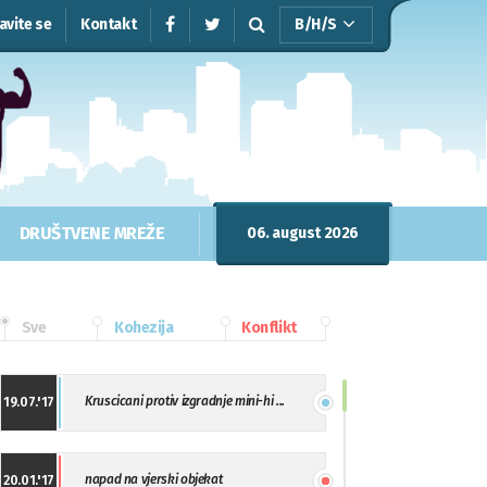
javite se
Kontakt
B/H/S
DRUŠTVENE MREŽE
06. august 2026
Sve
Kohezija
Konflikt
Kruscicani protiv izgradnje mini-hi ...
19.07.'17
napad na vjerski objekat
20.01.'17