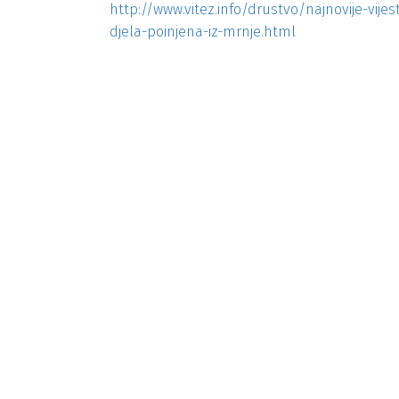
http://www.vitez.info/drustvo/najnovije-vijes
djela-poinjena-iz-mrnje.html