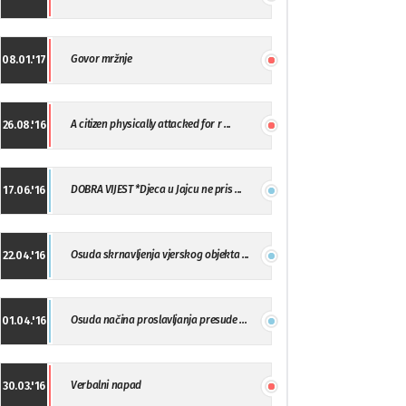
Govor mržnje
08.01.'17
A citizen physically attacked for r ...
26.08.'16
DOBRA VIJEST *Djeca u Jajcu ne pris ...
17.06.'16
Osuda skrnavljenja vjerskog objekta ...
22.04.'16
Osuda načina proslavljanja presude ...
01.04.'16
Verbalni napad
30.03.'16