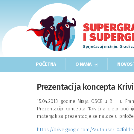
Sprječavaj mržnju. Gradi z
POČETNA
O NAMA
NOVOS
Prezentacija koncepta Krivi
15.04.2013. godine Misija OSCE u BiH, u Fr
Prezentacija koncepta "Krivična djela počinjen
materijali sa prezentacije se nalaze u pril
https://drive.google.com/?authuser=0#f