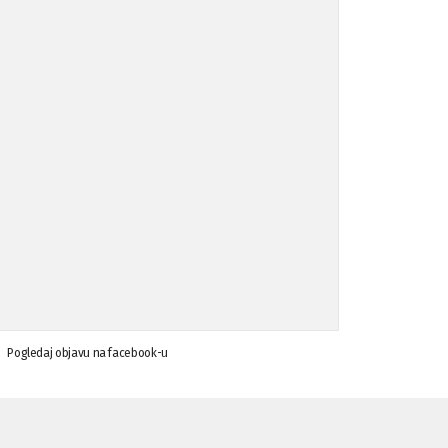
Koalicija Zanemari razlike osuđuje ...
02.09.'15
Osude napada u mjestu Omerovići, op ...
18.08.'15
Osude napada u mjestu Omerovići, op ...
18.08.'15
Napad u mjestu Omerovići, Općina To ...
15.08.'15
Krsenje ljudskih prava
03.08.'15
Pogledaj objavu na facebook-u
Napad na povratnika u Kotor-Varoši
15.07.'15