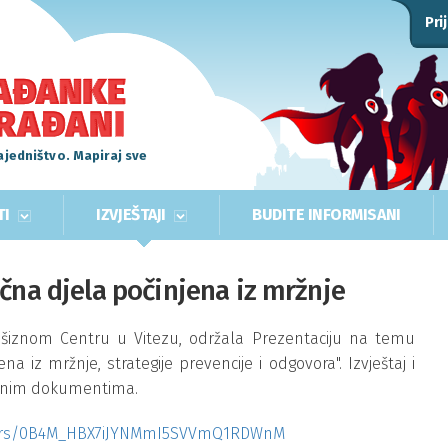
Pri
ajedništvo. Mapiraj sve
TI
IZVJEŠTAJI
BUDITE INFORMISANI
čna djela počinjena iz mržnje
anšiznom Centru u Vitezu, održala Prezentaciju na temu
a iz mržnje, strategije prevencije i odgovora". Izvještaj i
oženim dokumentima.
olders/0B4M_HBX7iJYNMmI5SVVmQ1RDWnM