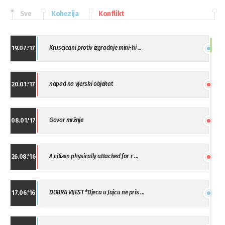
Sve
Kohezija
Konflikt
Kruscicani protiv izgradnje mini-hi ...
19.07.'17
napad na vjerski objekat
20.01.'17
Govor mržnje
08.01.'17
A citizen physically attacked for r ...
26.08.'16
DOBRA VIJEST *Djeca u Jajcu ne pris ...
17.06.'16