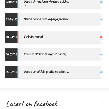
Osuda skrnavljenja vjerskog objekta
22.04.'16
...
Osuda načina proslavljanja presude
01.04.'16
...
Verbalni napad
30.03.'16
Koalicija "Volimo Višegrad" osuđuj ...
16.03.'16
Osuda uvredljivih grafita na ušću r ...
15.02.'16
"Uzbuna" Bijeljina osuđuje vršnjačk ...
01.02.'16
Latest on facebook
Osuda napada u Drvaru
13.11.'15