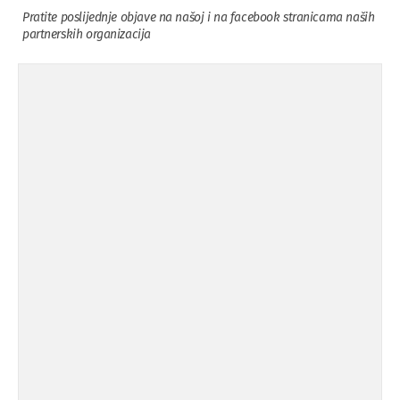
Pratite poslijednje objave na našoj i na facebook stranicama naših
partnerskih organizacija
Osuda incidenta tokom dženaze na
09.11.'15
Pe ...
Ukljanjanje uvredljivog grafita
08.11.'15
Koalicija Zanemari razlike osuđuje ...
02.09.'15
Osude napada u mjestu Omerovići,
18.08.'15
op ...
Osude napada u mjestu Omerovići,
18.08.'15
op ...
Napad u mjestu Omerovići, Općina To
15.08.'15
...