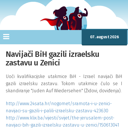
07. august 2026
Navijači BiH gazili izraelsku
zastavu u Zenici
Uoči kvalifikacijske utakmice BiH - Izrael navijači BiH
gazili izraelsku zastavu. Tokom utakmice čulo se I
skandiranje "Juden Auf Wiedersehen" (Židovi, doviđenja).
http://www.24sata.hr/nogomet/sramota-i-u-zenici-
navijaci-su-gazili-i-palili-izraelsku-zastavu-423630
http://www.klix.ba/vijesti/svijet/the-jerusalem-post-
navijaci-bih-gazili-izraelsku-zastavu-u-zenici/150613041