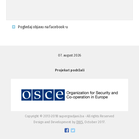
Krsenje ljudskih prava
03.08.'15
Pogledaj objavu na facebook-u
Napad na povratnika u Kotor-Varoši
15.07.'15
07. august 2026
Napad na povratnika u Kotor-Varoši
15.07.'15
Projekat podržali
Osuda pisanja uvredljivih grafita u ...
01.07.'15
Osuda pisanja uvredljivih grafita u ...
01.07.'15
Copyright © 2013-2018 supergradjani.ba - All rights Reserved
Design and Development by
DWS,
October 2017.
Otvoreno pismo medijima
20.06.'15