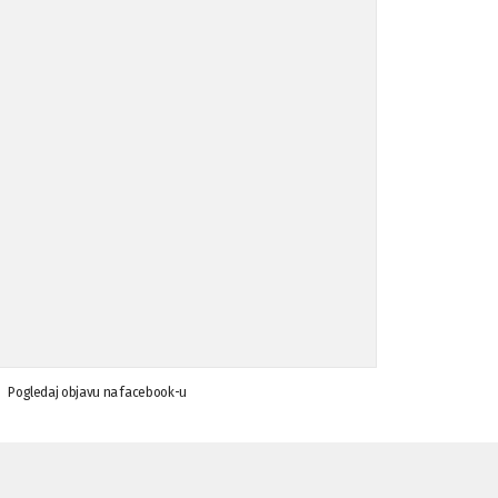
Koalicija Zanemari razlike osuđuje ...
02.09.'15
Osude napada u mjestu Omerovići, op ...
18.08.'15
Osude napada u mjestu Omerovići, op ...
18.08.'15
Napad u mjestu Omerovići, Općina To ...
15.08.'15
Krsenje ljudskih prava
03.08.'15
Pogledaj objavu na facebook-u
Napad na povratnika u Kotor-Varoši
15.07.'15