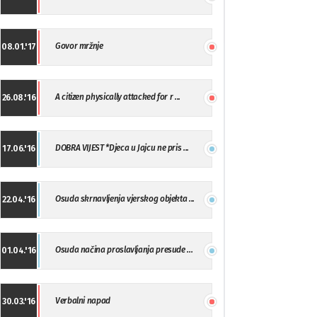
Govor mržnje
08.01.'17
A citizen physically attacked for r ...
26.08.'16
DOBRA VIJEST *Djeca u Jajcu ne pris ...
17.06.'16
Osuda skrnavljenja vjerskog objekta ...
22.04.'16
Osuda načina proslavljanja presude ...
01.04.'16
Verbalni napad
30.03.'16