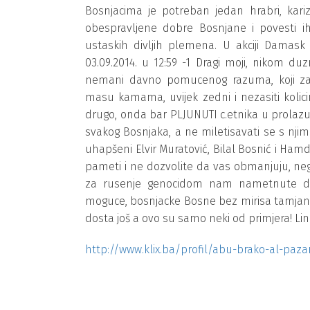
Bosnjacima je potreban jedan hrabri, karizm
obespravljene dobre Bosnjane i povesti 
ustaskih divljih plemena. U akciji Damask 
03.09.2014. u 12:59 -1 Dragi moji, nikom duz
nemani davno pomucenog razuma, koji z
masu kamama, uvijek zedni i nezasiti kolici
drugo, onda bar PLJUNUTI c.etnika u prolazu
svakog Bosnjaka, a ne miletisavati se s njima
uhapšeni Elvir Muratović, Bilal Bosnić i Hamdo
pameti i ne dozvolite da vas obmanjuju, neg
za rusenje genocidom nam nametnute day
moguce, bosnjacke Bosne bez mirisa tamjana 
dosta još a ovo su samo neki od primjera! Lin
http://www.klix.ba/profil/abu-brako-al-pazar