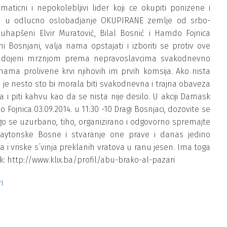
aticni i nepokolebljivi lider koji ce okupiti ponizene i
ih u odlucno oslobadjanje OKUPIRANE zemlje od srbo-
uhapšeni Elvir Muratović, Bilal Bosnić i Hamdo Fojnica
ni Bosnjani, valja nama opstajati i izboriti se protiv ove
adojeni mrznjom prema nepravoslavcima svakodnevno
nama prolivene krvi njihovih im prvih komsija. Ako nista
 je nesto sto bi morala biti svakodnevna i trajna obaveza
 i piti kahvu kao da se nista nije desilo. U akciji Damask
 Fojnica 03.09.2014. u 11:30 -10 Dragi Bosnjaci, dozovite se
o se uzurbano, tiho, organizirano i odgovorno spremajte
tonske Bosne i stvaranje one prave i danas jedino
i vriske s´vinja preklanih vratova u ranu jesen. Ima toga
k: http://www.klix.ba/profil/abu-brako-al-pazari
i