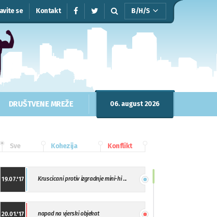
javite se
Kontakt
B/H/S
DRUŠTVENE MREŽE
06. august 2026
Sve
Kohezija
Konflikt
Kruscicani protiv izgradnje mini-hi ...
19.07.'17
napad na vjerski objekat
20.01.'17