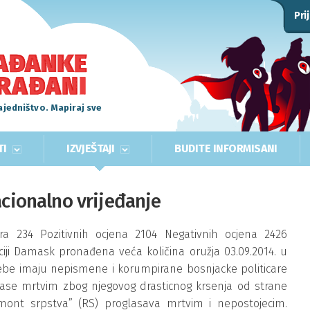
Pri
ajedništvo. Mapiraj sve
TI
IZVJEŠTAJI
BUDITE INFORMISANI
acionalno vrijeđanje
 234 Pozitivnih ocjena 2104 Negativnih ocjena 2426
iji Damask pronađena veća količina oružja 03.09.2014. u
ebe imaju nepismene i korumpirane bosnjacke politicare
se mrtvim zbog njegovog drasticnog krsenja od strane
mont srpstva” (RS) proglasava mrtvim i nepostojecim.