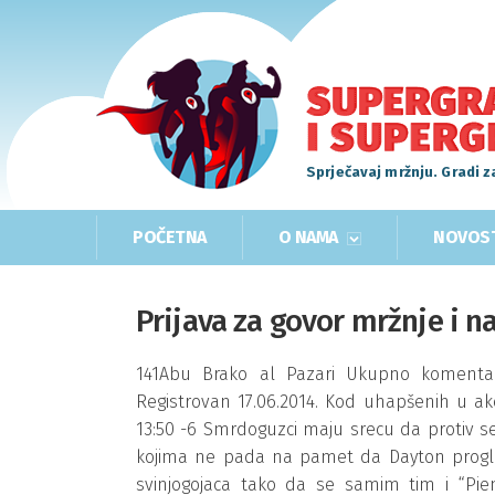
Sprječavaj mržnju. Gradi z
POČETNA
O NAMA
NOVOS
Prijava za govor mržnje i n
141Abu Brako al Pazari Ukupno komentara
Registrovan 17.06.2014. Kod uhapšenih u akc
13:50 -6 Smrdoguzci maju srecu da protiv s
kojima ne pada na pamet da Dayton progla
svinjogojaca tako da se samim tim i “Pie