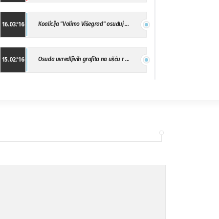
Koalicija "Volimo Višegrad" osuđuj ...
16.03.'16
Osuda uvredljivih grafita na ušću r ...
15.02.'16
"Uzbuna" Bijeljina osuđuje vršnjačk ...
01.02.'16
Osuda napada u Drvaru
13.11.'15
Osuda incidenta tokom dženaze na Pe ...
09.11.'15
Ukljanjanje uvredljivog grafita
08.11.'15