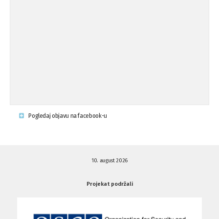
Osude napada u mjestu Omerovići,
18.08.'15
op ...
Napad u mjestu Omerovići, Općina To
15.08.'15
...
Krsenje ljudskih prava
03.08.'15
Pogledaj objavu na facebook-u
Napad na povratnika u Kotor-Varoši
15.07.'15
10. august 2026
Napad na povratnika u Kotor-Varoši
15.07.'15
Projekat podržali
Osuda pisanja uvredljivih grafita u ...
01.07.'15