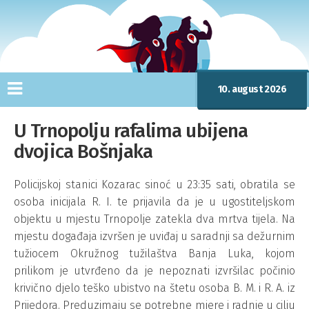
10. august 2026
U Trnopolju rafalima ubijena
dvojica Bošnjaka
Policijskoj stanici Kozarac sinoć u 23:35 sati, obratila se
osoba inicijala R. I. te prijavila da je u ugostiteljskom
objektu u mjestu Trnopolje zatekla dva mrtva tijela. Na
mjestu događaja izvršen je uviđaj u saradnji sa dežurnim
tužiocem Okružnog tužilaštva Banja Luka, kojom
prilikom je utvrđeno da je nepoznati izvršilac počinio
krivično djelo teško ubistvo na štetu osoba B. M. i R. A. iz
Prijedora. Preduzimaju se potrebne mjere i radnje u cilju