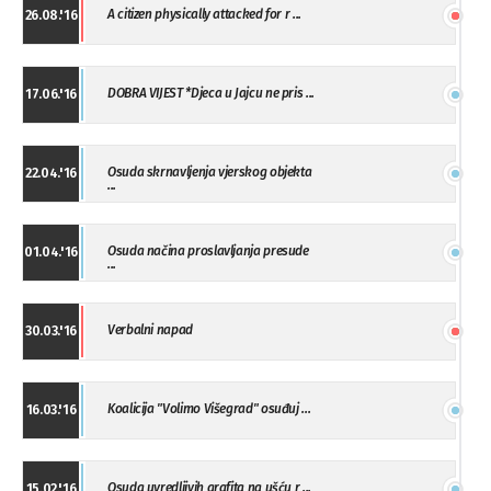
A citizen physically attacked for r ...
26.08.'16
DOBRA VIJEST *Djeca u Jajcu ne pris ...
17.06.'16
Osuda skrnavljenja vjerskog objekta
22.04.'16
...
Osuda načina proslavljanja presude
01.04.'16
...
Verbalni napad
30.03.'16
Koalicija "Volimo Višegrad" osuđuj ...
16.03.'16
Osuda uvredljivih grafita na ušću r ...
15.02.'16