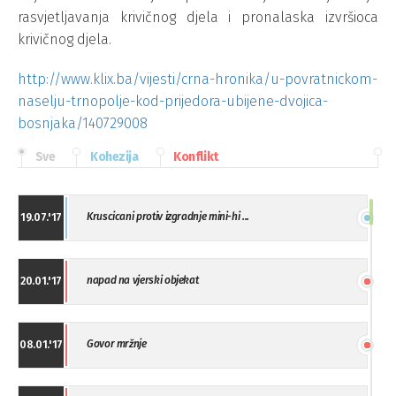
rasvjetljavanja krivičnog djela i pronalaska izvršioca
krivičnog djela.
http://www.klix.ba/vijesti/crna-hronika/u-povratnickom-
naselju-trnopolje-kod-prijedora-ubijene-dvojica-
bosnjaka/140729008
Sve
Kohezija
Konflikt
Kruscicani protiv izgradnje mini-hi ...
19.07.'17
napad na vjerski objekat
20.01.'17
Govor mržnje
08.01.'17