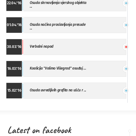
Osuda skrnavljenja vjerskog objekta
22.04.'16
...
Osuda načina proslavljanja presude
01.04.'16
...
Verbalni napad
30.03.'16
Koalicija "Volimo Višegrad" osuđuj ...
16.03.'16
Osuda uvredljivih grafita na ušću r ...
15.02.'16
"Uzbuna" Bijeljina osuđuje vršnjačk ...
01.02.'16
Latest on facebook
Osuda napada u Drvaru
13.11.'15