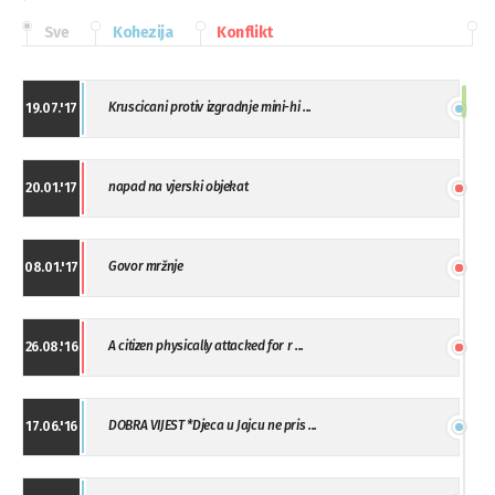
Sve
Kohezija
Konflikt
Kruscicani protiv izgradnje mini-hi ...
19.07.'17
napad na vjerski objekat
20.01.'17
Govor mržnje
08.01.'17
A citizen physically attacked for r ...
26.08.'16
DOBRA VIJEST *Djeca u Jajcu ne pris ...
17.06.'16