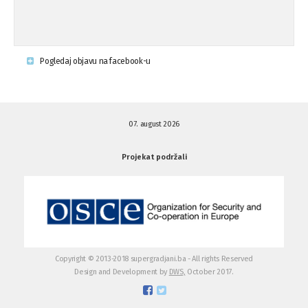
Krsenje ljudskih prava
03.08.'15
Pogledaj objavu na facebook-u
Napad na povratnika u Kotor-Varoši
15.07.'15
07. august 2026
Napad na povratnika u Kotor-Varoši
15.07.'15
Projekat podržali
Osuda pisanja uvredljivih grafita u ...
01.07.'15
Osuda pisanja uvredljivih grafita u ...
01.07.'15
Copyright © 2013-2018 supergradjani.ba - All rights Reserved
Design and Development by
DWS,
October 2017.
Otvoreno pismo medijima
20.06.'15