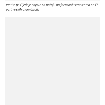
Pratite poslijednje objave na našoj i na facebook stranicama naših
partnerskih organizacija
Osuda incidenta tokom dženaze na
09.11.'15
Pe ...
Ukljanjanje uvredljivog grafita
08.11.'15
Koalicija Zanemari razlike osuđuje ...
02.09.'15
Osude napada u mjestu Omerovići,
18.08.'15
op ...
Osude napada u mjestu Omerovići,
18.08.'15
op ...
Napad u mjestu Omerovići, Općina To
15.08.'15
...