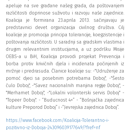
apeluje na sve građane našeg grada, da poštovanjem
različitosti doprinose suživotu i razvoju naše zajednice.
Koalicija je formirana 23.aprila 2013. sačinjavaju je
predstavnici devet organizacija civilnog društva. Cilj
koalicije je promocija principa tolerancije, koegzistencije i
poštovanja različitosti. U saradnji sa gradskim vlastima i
drugim relevantnim institucijama, a uz podršku Misije
OEBS-a u BiH, Koalicija provodi projekat Prevencija i
borba protiv krivičnih djela i incidenata počinjenih iz
mržnje i predrasuda. Članice koalicije su: -"Udruženje za
pomoć djeci sa posebnim potrebama Doboj", -"Šesto
čulo Doboj", -"Savez nacionalnih manjina regije Doboj", -
"Merhamet Doboj", -"Lokalni volonterski servis Doboj" -
"Topeer Doboj". - “Buducnost 4+” - “Bošnjačka zajednica
kulture Preporod Doboj” i -“Jevrejska zajednica Doboj”.
https://www.facebook.com/Koalicija-Tolerantno-i-
pozitivno-iz-Doboja-243096039177649/?fref=nf