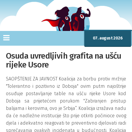
07. august 2026
Osuda uvredljivih grafita na ušću
rijeke Usore
SAOPŠTENJE ZA JAVNOST Koalicija za borbu protiv mržnje
"Tolerantno i pozitivno iz Doboja" ovim putm najoštrije
osuđuje postavljanje table na ušću rijeke Usore kod
Doboja sa prijetećom porukom "Zabranjen pristup
balijama i kerovima, ovo je Srbija”. Koalicija izražava nadu
da će nadležne institucije što prije otkriti počinioce ovog
djela i adekvatno reagovati te preventivno djelovati radi
sprečavanja ovakvih incidenata u budućnosti. Koalicija