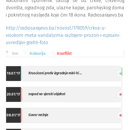
Nacionalni spomenik sastoji se od crkve, crkvenog
dvorišta, ogradnog zida, ulazne kapije, parohijskog doma
i pokretnog naslijeđa koje čini 18 ikona. Radiosarajevo.ba
http://radiosarajevo.ba/novost/178059/crkva-u-
visokom-meta-vandalizma-razbijeni-prozori-i-ispisani-
uvredljivi-grafiti-foto
Sve
Kohezija
Konflikt
Kruscicani protiv izgradnje mini-hi ...
19.07.'17
napad na vjerski objekat
20.01.'17
Govor mržnje
08.01.'17