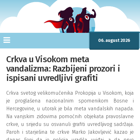
06. august 2026
Crkva u Visokom meta
vandalizma: Razbijeni prozori i
ispisani uvredljivi grafiti
Crkva svetog velikomučenika Prokopija u Visokom, koja
je proglašena nacionalnim spomenikom Bosne i
Hercegovine, u utorak je bila meta vandalskih napada.
Na vanjskim zidovima pomoćnih objekata pravoslavne
crkve, u srijedu su osvanuli grafiti uvredljivog sadržaja.
Paroh i starješina te crkve Marko Jakovljević kazao je
danas Feni da je policija uradila uviđaj, a da prve