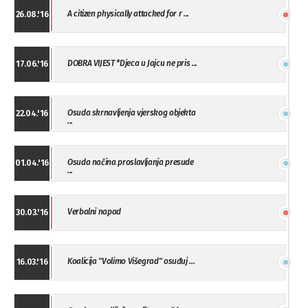
A citizen physically attacked for r ...
26.08.'16
DOBRA VIJEST *Djeca u Jajcu ne pris ...
17.06.'16
Osuda skrnavljenja vjerskog objekta
22.04.'16
...
Osuda načina proslavljanja presude
01.04.'16
...
Verbalni napad
30.03.'16
Koalicija "Volimo Višegrad" osuđuj ...
16.03.'16