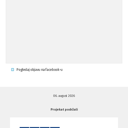
op ...
Osude napada u mjestu Omerovići,
18.08.'15
op ...
Napad u mjestu Omerovići, Općina To
15.08.'15
...
Krsenje ljudskih prava
03.08.'15
Pogledaj objavu na facebook-u
Napad na povratnika u Kotor-Varoši
15.07.'15
06. august 2026
Napad na povratnika u Kotor-Varoši
15.07.'15
Projekat podržali
Osuda pisanja uvredljivih grafita u ...
01.07.'15