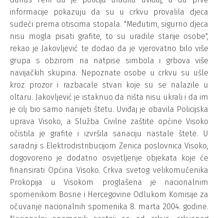
informacije pokazuju da su u crkvu provalila djeca
sudeći prema otiscima stopala. "Međutim, sigurno djeca
nisu mogla pisati grafite, to su uradile starije osobe",
rekao je Jakovljević te dodao da je vjerovatno bilo više
grupa s obzirom na natpise simbola i grbova više
navijačkih skupina. Nepoznate osobe u crkvu su ušle
kroz prozor i razbacale stvari koje su se nalazile u
oltaru. Jakovljević je istaknuo da ništa nisu ukrali i da im
je cilj bio samo nanijeti štetu. Uviđaj je obavila Policijska
uprava Visoko, a Služba Civilne zaštite općine Visoko
očistila je grafite i izvršila sanaciju nastale štete. U
saradnji s Elektrodistribucijom Zenica poslovnica Visoko,
dogovoreno je dodatno osvjetljenje objekata koje će
finansirati Općina Visoko. Crkva svetog velikomučenika
Prokopija u Visokom proglašena je nacionalnim
spomenikom Bosne i Hercegovine Odlukom Komisije za
očuvanje nacionalnih spomenika 8. marta 2004. godine.