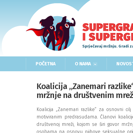
Sprječavaj mržnju. Gradi z
POČETNA
O NAMA
NOVOS
Koalicija „Zanemari razlike
mržnje na društvenim mre
Koalicija „Zanemari razlike“ za osnovni cil
motiviranim predrasudama. Članovi koalicije
društvenoj mreži, kojom se širi govor mrž
osobama na osnovu njihove seksualne orij