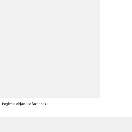
Koalicija Zanemari razlike osuđuje ...
02.09.'15
Osude napada u mjestu Omerovići, op ...
18.08.'15
Osude napada u mjestu Omerovići, op ...
18.08.'15
Napad u mjestu Omerovići, Općina To ...
15.08.'15
Krsenje ljudskih prava
03.08.'15
Pogledaj objavu na facebook-u
Napad na povratnika u Kotor-Varoši
15.07.'15