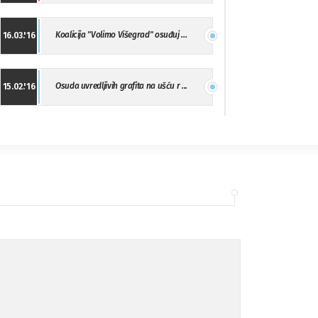
Koalicija "Volimo Višegrad" osuđuj ...
16.03.'16
Osuda uvredljivih grafita na ušću r ...
15.02.'16
"Uzbuna" Bijeljina osuđuje vršnjačk ...
01.02.'16
Osuda napada u Drvaru
13.11.'15
Osuda incidenta tokom dženaze na Pe ...
09.11.'15
Ukljanjanje uvredljivog grafita
08.11.'15