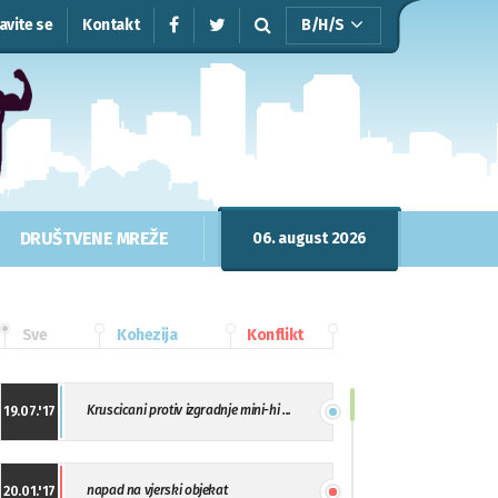
javite se
Kontakt
B/H/S
DRUŠTVENE MREŽE
06. august 2026
Sve
Kohezija
Konflikt
Kruscicani protiv izgradnje mini-hi ...
19.07.'17
napad na vjerski objekat
20.01.'17