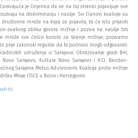
avajuća je činjenica da se na toj stranici pojavljuje sve
ozivaju na diskriminaciju i nasilje. Svi članovi koalicije su
društvene mreže na kojoj se pojavila, te će istu prijaviti
ri ovakvog oblika govora mržnje i poziva na nasilje biti
e mreže sve češće koriste za širenje mržnje, pozivamo
 prije zakonski reguliše da bi počinioci mogli odgovarati.
mladinskih udruženja iz Sarajeva: Obrazovanje gradi BiH,
ž Novo Sarajevo, Kultura Novo Sarajevo i H.O. Bezdan-
očnog Sarajeva Motus Adulescenti. Koalicija protiv mržnje
dršku Misije OSCE u Bosni i Hercegovini
ref=hl