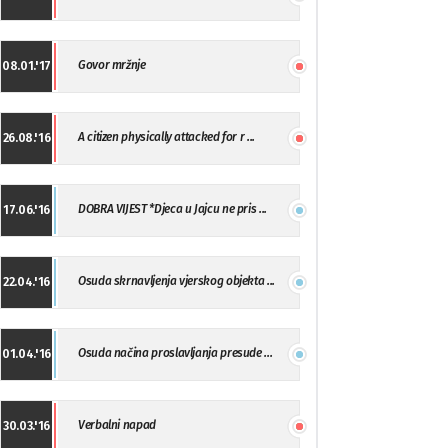
Govor mržnje
08.01.'17
A citizen physically attacked for r ...
26.08.'16
DOBRA VIJEST *Djeca u Jajcu ne pris ...
17.06.'16
Osuda skrnavljenja vjerskog objekta ...
22.04.'16
Osuda načina proslavljanja presude ...
01.04.'16
Verbalni napad
30.03.'16