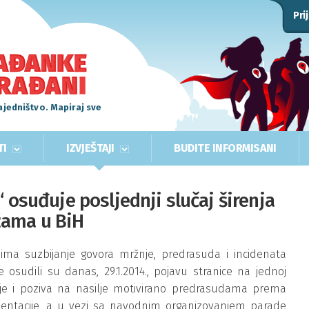
Pri
ajedništvo. Mapiraj sve
TI
IZVJEŠTAJI
BUDITE INFORMISANI
“ osuđuje posljednji slučaj širenja
žama u BiH
j ima suzbijanje govora mržnje, predrasuda i incidenata
 osudili su danas, 29.1.2014., pojavu stranice na jednoj
nje i poziva na nasilje motivirano predrasudama prema
entacije, a u vezi sa navodnim organizovanjem parade