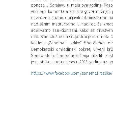
ponosa u Sarajevu u maju ove godine. Razočar
veći broj komentara koji šire govor mržnje i p
navedenu stranicu prijavili administratorima 
nadležnim institucijama u nadi da će kreato
adekvatno sankcionisani. Kako se društven
nadležne službe da se područje interneta što
Koaliciju „Zanemari razlike“ čine članovi o
Demokratski omladinski pokret, Crveni kri
Sprofondo te članovi udruženja mladih iz Ist
je nastala u junu mjesecu 2013. godine uz po
https://www.facebook.com/zanemarirazlike?