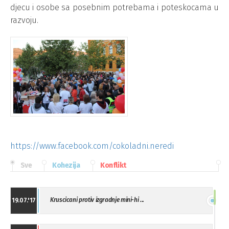
djecu i osobe sa posebnim potrebama i poteskocama u
razvoju.
https://www.facebook.com/cokoladni.neredi
Sve
Kohezija
Konflikt
Kruscicani protiv izgradnje mini-hi ...
19.07.'17