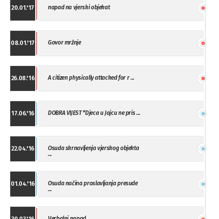
napad na vjerski objekat
20.01.'17
Govor mržnje
08.01.'17
A citizen physically attacked for r ...
26.08.'16
DOBRA VIJEST *Djeca u Jajcu ne pris ...
17.06.'16
Osuda skrnavljenja vjerskog objekta
22.04.'16
...
Osuda načina proslavljanja presude
01.04.'16
...
Verbalni napad