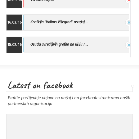
30.03.'16
Koalicija "Volimo Višegrad" osuđuj ...
16.03.'16
Osuda uvredljivih grafita na ušću r ...
15.02.'16
"Uzbuna" Bijeljina osuđuje vršnjačk ...
01.02.'16
Latest on facebook
Osuda napada u Drvaru
13.11.'15
Pratite poslijednje objave na našoj i na facebook stranicama naših
partnerskih organizacija
Osuda incidenta tokom dženaze na
09.11.'15
Pe ...
Ukljanjanje uvredljivog grafita
08.11.'15