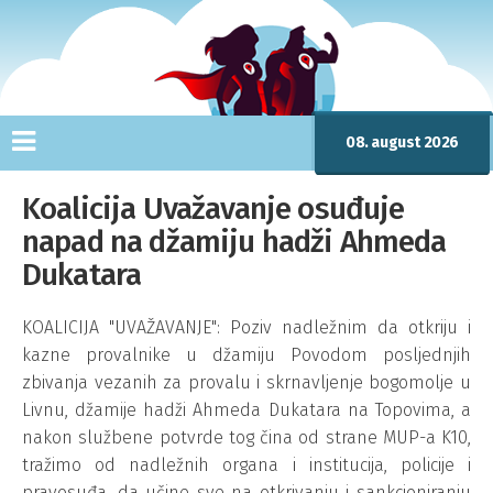
08. august 2026
Koalicija Uvažavanje osuđuje
napad na džamiju hadži Ahmeda
Dukatara
KOALICIJA "UVAŽAVANJE": Poziv nadležnim da otkriju i
kazne provalnike u džamiju Povodom posljednjih
zbivanja vezanih za provalu i skrnavljenje bogomolje u
Livnu, džamije hadži Ahmeda Dukatara na Topovima, a
nakon službene potvrde tog čina od strane MUP-a K10,
tražimo od nadležnih organa i institucija, policije i
pravosuđa, da učine sve na otkrivanju i sankcioniranju