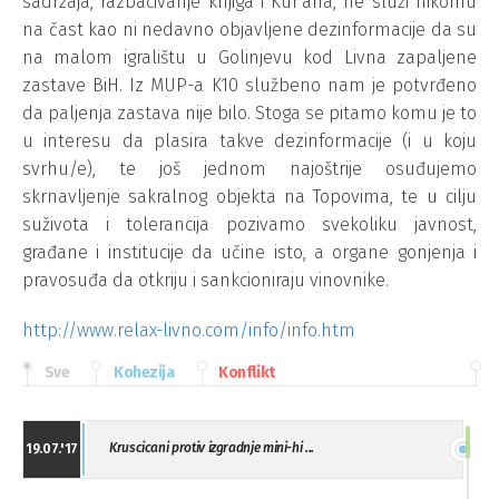
sadržaja, razbacivanje knjiga i Kur'ana, ne služi nikomu
na čast kao ni nedavno objavljene dezinformacije da su
na malom igralištu u Golinjevu kod Livna zapaljene
zastave BiH. Iz MUP-a K10 službeno nam je potvrđeno
da paljenja zastava nije bilo. Stoga se pitamo komu je to
u interesu da plasira takve dezinformacije (i u koju
svrhu/e), te još jednom najoštrije osuđujemo
skrnavljenje sakralnog objekta na Topovima, te u cilju
suživota i tolerancija pozivamo svekoliku javnost,
građane i institucije da učine isto, a organe gonjenja i
pravosuđa da otkriju i sankcioniraju vinovnike.
http://www.relax-livno.com/info/info.htm
Sve
Kohezija
Konflikt
Kruscicani protiv izgradnje mini-hi ...
19.07.'17