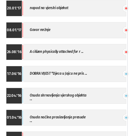
napad na vjerski objekat
20.01.'17
Govor mržnje
08.01.'17
A citizen physically attacked for r ...
26.08.'16
DOBRA VIJEST *Djeca u Jajcu ne pris ...
17.06.'16
Osuda skrnavljenja vjerskog objekta
22.04.'16
...
Osuda načina proslavljanja presude
01.04.'16
...