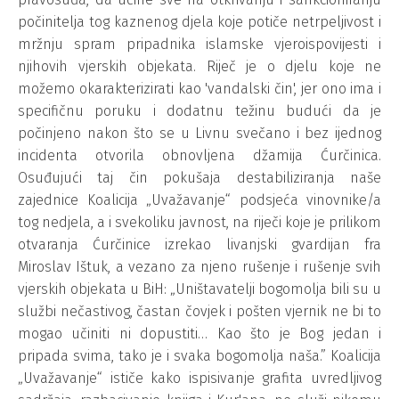
počinitelja tog kaznenog djela koje potiče netrpeljivost i
mržnju spram pripadnika islamske vjeroispovijesti i
njihovih vjerskih objekata. Riječ je o djelu koje ne
možemo okarakterizirati kao 'vandalski čin', jer ono ima i
specifičnu poruku i dodatnu težinu budući da je
počinjeno nakon što se u Livnu svečano i bez ijednog
incidenta otvorila obnovljena džamija Ćurčinica.
Osuđujući taj čin pokušaja destabiliziranja naše
zajednice Koalicija „Uvažavanje“ podsjeća vinovnike/a
tog nedjela, a i svekoliku javnost, na riječi koje je prilikom
otvaranja Ćurčinice izrekao livanjski gvardijan fra
Miroslav Ištuk, a vezano za njeno rušenje i rušenje svih
vjerskih objekata u BiH: „Uništavatelji bogomolja bili su u
službi nečastivog, častan čovjek i pošten vjernik ne bi to
mogao učiniti ni dopustiti… Kao što je Bog jedan i
pripada svima, tako je i svaka bogomolja naša.” Koalicija
„Uvažavanje“ ističe kako ispisivanje grafita uvredljivog