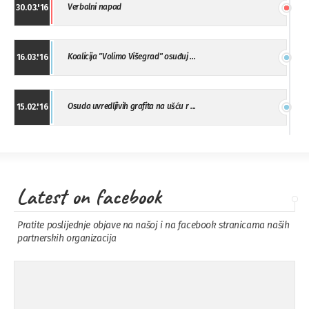
Verbalni napad
30.03.'16
Koalicija "Volimo Višegrad" osuđuj ...
16.03.'16
Osuda uvredljivih grafita na ušću r ...
15.02.'16
"Uzbuna" Bijeljina osuđuje vršnjačk ...
01.02.'16
Latest on facebook
Osuda napada u Drvaru
13.11.'15
Pratite poslijednje objave na našoj i na facebook stranicama naših
partnerskih organizacija
Osuda incidenta tokom dženaze na
09.11.'15
Pe ...
Ukljanjanje uvredljivog grafita
08.11.'15