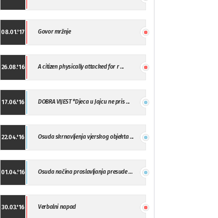
Govor mržnje
08.01.'17
A citizen physically attacked for r ...
26.08.'16
DOBRA VIJEST *Djeca u Jajcu ne pris ...
17.06.'16
Osuda skrnavljenja vjerskog objekta ...
22.04.'16
Osuda načina proslavljanja presude ...
01.04.'16
Verbalni napad
30.03.'16