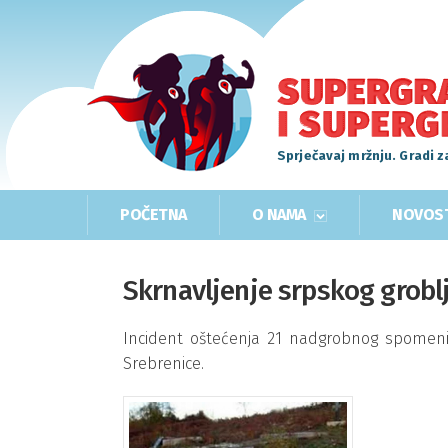
Sprječavaj mržnju. Gradi z
POČETNA
O NAMA
NOVOS
Skrnavljenje srpskog grobl
Incident oštećenja 21 nadgrobnog spomeni
Srebrenice.