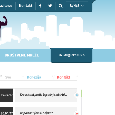
javite se
Kontakt
B/H/S
DRUŠTVENE MREŽE
07. august 2026
Sve
Kohezija
Konflikt
Kruscicani protiv izgradnje mini-hi ...
19.07.'17
napad na vjerski objekat
20.01.'17