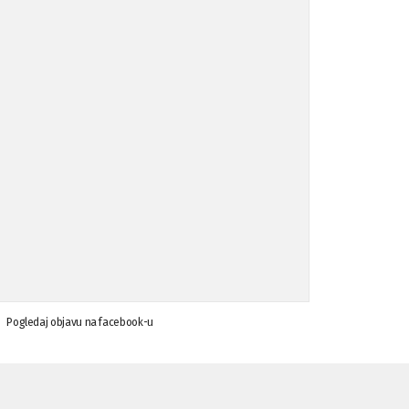
Koalicija Zanemari razlike osuđuje ...
02.09.'15
Osude napada u mjestu Omerovići, op ...
18.08.'15
Osude napada u mjestu Omerovići, op ...
18.08.'15
Napad u mjestu Omerovići, Općina To ...
15.08.'15
Krsenje ljudskih prava
03.08.'15
Pogledaj objavu na facebook-u
Napad na povratnika u Kotor-Varoši
15.07.'15