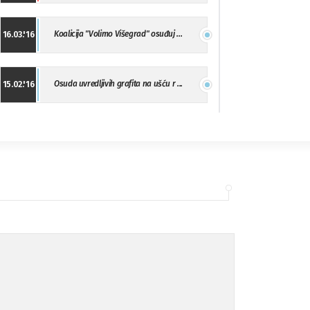
Koalicija "Volimo Višegrad" osuđuj ...
16.03.'16
Osuda uvredljivih grafita na ušću r ...
15.02.'16
"Uzbuna" Bijeljina osuđuje vršnjačk ...
01.02.'16
Osuda napada u Drvaru
13.11.'15
Osuda incidenta tokom dženaze na Pe ...
09.11.'15
Ukljanjanje uvredljivog grafita
08.11.'15