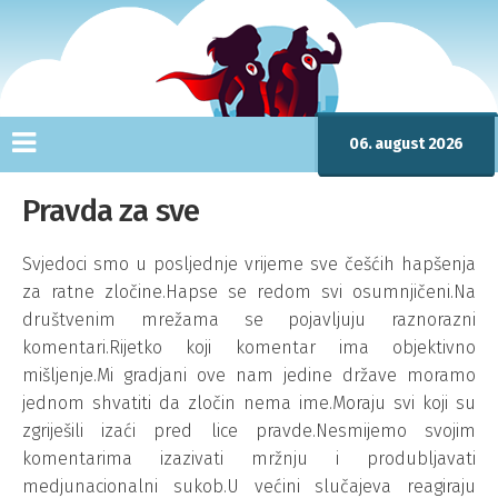
06. august 2026
Pravda za sve
Svjedoci smo u posljednje vrijeme sve češćih hapšenja
za ratne zločine.Hapse se redom svi osumnjičeni.Na
društvenim mrežama se pojavljuju raznorazni
komentari.Rijetko koji komentar ima objektivno
mišljenje.Mi gradjani ove nam jedine države moramo
jednom shvatiti da zločin nema ime.Moraju svi koji su
zgriješili izaći pred lice pravde.Nesmijemo svojim
komentarima izazivati mržnju i produbljavati
medjunacionalni sukob.U većini slučajeva reagiraju