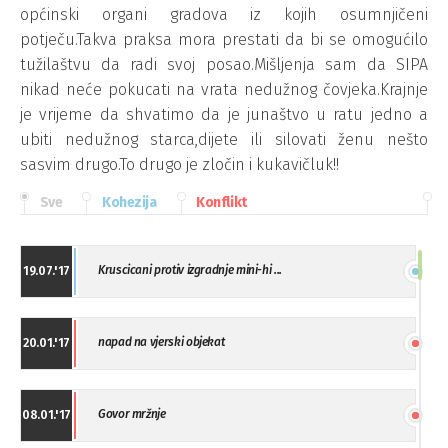
općinski organi gradova iz kojih osumnjičeni
potječu.Takva praksa mora prestati da bi se omogućilo
tužilaštvu da radi svoj posao.Mišljenja sam da SIPA
nikad neće pokucati na vrata nedužnog čovjeka.Krajnje
je vrijeme da shvatimo da je junaštvo u ratu jedno a
ubiti nedužnog starca,dijete ili silovati ženu nešto
sasvim drugo.To drugo je zločin i kukavičluk!!
Sve
Kohezija
Konflikt
Kruscicani protiv izgradnje mini-hi ...
19.07.'17
napad na vjerski objekat
20.01.'17
Govor mržnje
08.01.'17