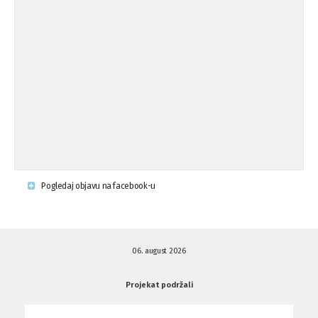
Osude napada u mjestu Omerovići,
18.08.'15
op ...
Osude napada u mjestu Omerovići,
18.08.'15
op ...
Napad u mjestu Omerovići, Općina To
15.08.'15
...
Krsenje ljudskih prava
03.08.'15
Pogledaj objavu na facebook-u
Napad na povratnika u Kotor-Varoši
15.07.'15
06. august 2026
Napad na povratnika u Kotor-Varoši
15.07.'15
Projekat podržali
Osuda pisanja uvredljivih grafita u ...
01.07.'15