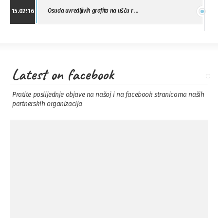
Osuda uvredljivih grafita na ušću r ...
15.02.'16
"Uzbuna" Bijeljina osuđuje vršnjačk ...
01.02.'16
Latest on facebook
Osuda napada u Drvaru
13.11.'15
Pratite poslijednje objave na našoj i na facebook stranicama naših
partnerskih organizacija
Osuda incidenta tokom dženaze na
09.11.'15
Pe ...
Ukljanjanje uvredljivog grafita
08.11.'15
Koalicija Zanemari razlike osuđuje ...
02.09.'15