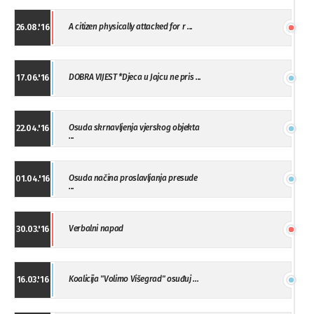
A citizen physically attacked for r ...
26.08.'16
DOBRA VIJEST *Djeca u Jajcu ne pris ...
17.06.'16
Osuda skrnavljenja vjerskog objekta
22.04.'16
...
Osuda načina proslavljanja presude
01.04.'16
...
Verbalni napad
30.03.'16
Koalicija "Volimo Višegrad" osuđuj ...
16.03.'16