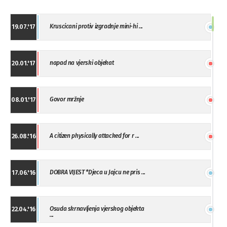
Kruscicani protiv izgradnje mini-hi ...
19.07.'17
napad na vjerski objekat
20.01.'17
Govor mržnje
08.01.'17
A citizen physically attacked for r ...
26.08.'16
DOBRA VIJEST *Djeca u Jajcu ne pris ...
17.06.'16
Osuda skrnavljenja vjerskog objekta
22.04.'16
...