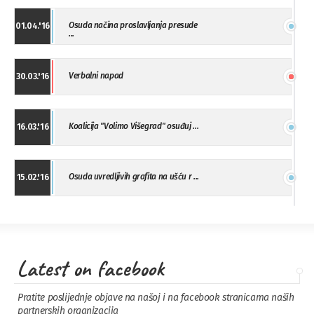
Osuda načina proslavljanja presude
01.04.'16
...
Verbalni napad
30.03.'16
Koalicija "Volimo Višegrad" osuđuj ...
16.03.'16
Osuda uvredljivih grafita na ušću r ...
15.02.'16
"Uzbuna" Bijeljina osuđuje vršnjačk ...
01.02.'16
Latest on facebook
Osuda napada u Drvaru
13.11.'15
Pratite poslijednje objave na našoj i na facebook stranicama naših
partnerskih organizacija