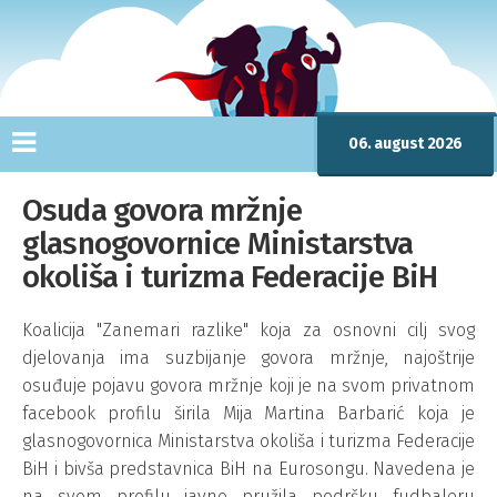
06. august 2026
Osuda govora mržnje
glasnogovornice Ministarstva
okoliša i turizma Federacije BiH
Koalicija "Zanemari razlike" koja za osnovni cilj svog
djelovanja ima suzbijanje govora mržnje, najoštrije
osuđuje pojavu govora mržnje koji je na svom privatnom
facebook profilu širila Mija Martina Barbarić koja je
glasnogovornica Ministarstva okoliša i turizma Federacije
BiH i bivša predstavnica BiH na Eurosongu. Navedena je
na svom profilu javno pružila podršku fudbaleru