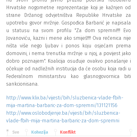
Hrvatske nogometne reprezentacije koji je kažnjen od
strane Držanog odvjetništva Republike Hrvatske za
upotrebu govor mržnje. Gospođica Barbarić je napisala
u statusu na svom profilu "Za dom spremni!!!! Evo
Jovanoviću, kazni i mene ako smiješ!!!! Ova rečenica nije
ništa više nego ljubav i ponos koju osjećam prema
domovini, i nema trenutka mržnje u njoj, a povijest jako
dobro poznajem". Koalicija osuđuje ovakvo ponašanje i
očekuje od nadležnih institucija da će osobu koja radi u
Federalnom ministarstvu kao glasnogovornica biti
sankcionisana.
http://www.klix.ba/vijesti/bih/sluzbenica-vlade-fbih-
mija-martina-barbaric-za-dom-spremni/131121156
http://www.oslobodjenje.ba/vijesti/bih/sluzbenica-
vlade-fbih-mija-martina-barbaric-za-dom-spremni
Sve
Kohezija
Konflikt