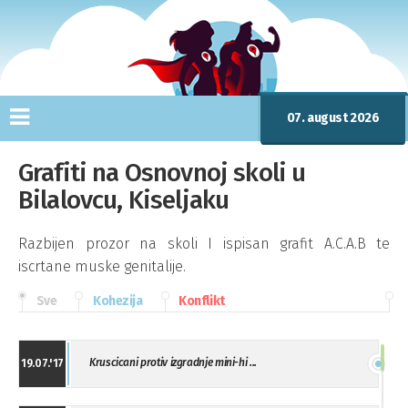
07. august 2026
Grafiti na Osnovnoj skoli u
Bilalovcu, Kiseljaku
Razbijen prozor na skoli I ispisan grafit A.C.A.B te
iscrtane muske genitalije.
Sve
Kohezija
Konflikt
Kruscicani protiv izgradnje mini-hi ...
19.07.'17