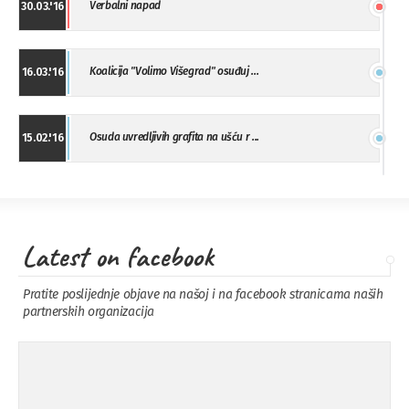
Verbalni napad
30.03.'16
Koalicija "Volimo Višegrad" osuđuj ...
16.03.'16
Osuda uvredljivih grafita na ušću r ...
15.02.'16
"Uzbuna" Bijeljina osuđuje vršnjačk ...
01.02.'16
Latest on facebook
Osuda napada u Drvaru
13.11.'15
Pratite poslijednje objave na našoj i na facebook stranicama naših
partnerskih organizacija
Osuda incidenta tokom dženaze na
09.11.'15
Pe ...
Ukljanjanje uvredljivog grafita
08.11.'15