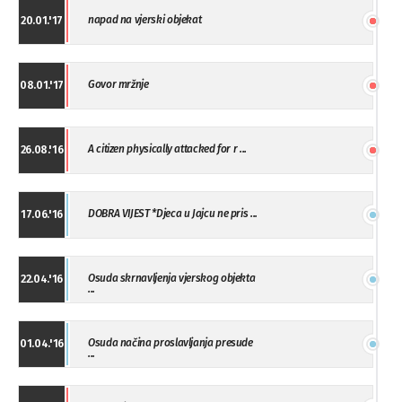
napad na vjerski objekat
20.01.'17
Govor mržnje
08.01.'17
A citizen physically attacked for r ...
26.08.'16
DOBRA VIJEST *Djeca u Jajcu ne pris ...
17.06.'16
Osuda skrnavljenja vjerskog objekta
22.04.'16
...
Osuda načina proslavljanja presude
01.04.'16
...