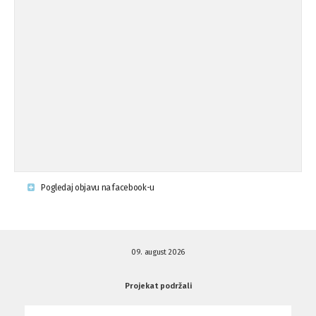
Osude napada u mjestu Omerovići,
18.08.'15
op ...
Osude napada u mjestu Omerovići,
18.08.'15
op ...
Napad u mjestu Omerovići, Općina To
15.08.'15
...
Krsenje ljudskih prava
03.08.'15
Pogledaj objavu na facebook-u
Napad na povratnika u Kotor-Varoši
15.07.'15
09. august 2026
Napad na povratnika u Kotor-Varoši
15.07.'15
Projekat podržali
Osuda pisanja uvredljivih grafita u ...
01.07.'15