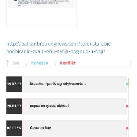
http://balkanbreakingnews.com/terorista-abid-
podbicanin-zvani-ebu-safija-poginuo-u-siriji/
Sve
Kohezija
Konflikt
Kruscicani protiv izgradnje mini-hi ...
19.07.'17
napad na vjerski objekat
20.01.'17
Govor mržnje
08.01.'17