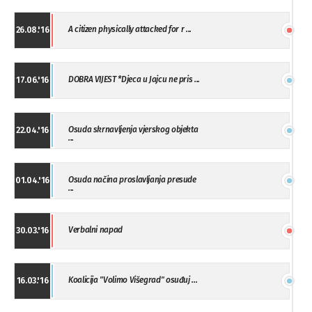
A citizen physically attacked for r ...
26.08.'16
DOBRA VIJEST *Djeca u Jajcu ne pris ...
17.06.'16
Osuda skrnavljenja vjerskog objekta
22.04.'16
...
Osuda načina proslavljanja presude
01.04.'16
...
Verbalni napad
30.03.'16
Koalicija "Volimo Višegrad" osuđuj ...
16.03.'16