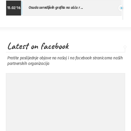
Osuda uvredljivih grafita na ušću r ...
15.02.'16
"Uzbuna" Bijeljina osuđuje vršnjačk ...
01.02.'16
Latest on facebook
Osuda napada u Drvaru
13.11.'15
Pratite poslijednje objave na našoj i na facebook stranicama naših
partnerskih organizacija
Osuda incidenta tokom dženaze na
09.11.'15
Pe ...
Ukljanjanje uvredljivog grafita
08.11.'15
Koalicija Zanemari razlike osuđuje ...
02.09.'15