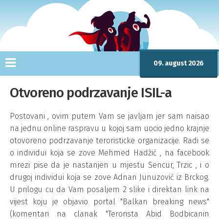
09. august 2026
Otvoreno podrzavanje ISIL-a
Postovani , ovim putem Vam se javljam jer sam naisao
na jednu online raspravu u kojoj sam uocio jedno krajnje
otovoreno podrzavanje teroristicke organizacije. Radi se
o individui koja se zove Mehmed Hadžić , na facebook
mrezi pise da je nastanjen u mjestu Sencur, Trzic , i o
drugoj individui koja se zove Adnan Junuzović iz Brckog.
U prilogu cu da Vam posaljem 2 slike i direktan link na
vijest koju je objavio portal "Balkan breaking news"
(komentari na clanak "Terorista Abid Bodbicanin