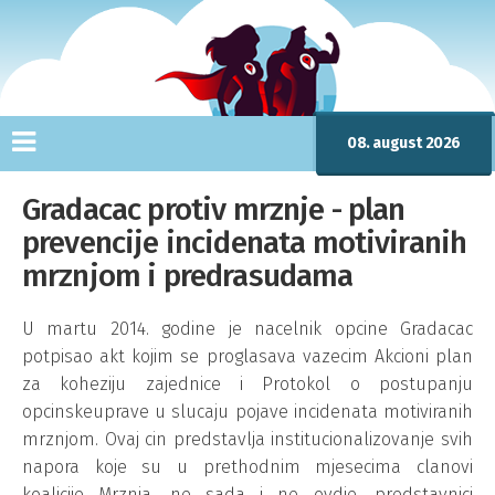
08. august 2026
Gradacac protiv mrznje - plan
prevencije incidenata motiviranih
mrznjom i predrasudama
U martu 2014. godine je nacelnik opcine Gradacac
potpisao akt kojim se proglasava vazecim Akcioni plan
za koheziju zajednice i Protokol o postupanju
opcinskeuprave u slucaju pojave incidenata motiviranih
mrznjom. Ovaj cin predstavlja institucionalizovanje svih
napora koje su u prethodnim mjesecima clanovi
koalicije Mrznja, ne sada i ne ovdje, predstavnici