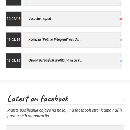
...
Verbalni napad
30.03.'16
Koalicija "Volimo Višegrad" osuđuj ...
16.03.'16
Osuda uvredljivih grafita na ušću r ...
15.02.'16
"Uzbuna" Bijeljina osuđuje vršnjačk ...
01.02.'16
Latest on facebook
Osuda napada u Drvaru
13.11.'15
Pratite poslijednje objave na našoj i na facebook stranicama naših
partnerskih organizacija
Osuda incidenta tokom dženaze na
09.11.'15
Pe ...