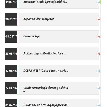
Kruscicani protiv izgradnje mini-hi ...
19.07.'17
napad na vjerski objekat
20.01.'17
Govor mržnje
08.01.'17
A citizen physically attacked for r ...
26.08.'16
DOBRA VIJEST *Djeca u Jajcu ne pris ...
17.06.'16
Osuda skrnavljenja vjerskog objekta
22.04.'16
...
Osuda načina proslavljanja presude
01.04.'16