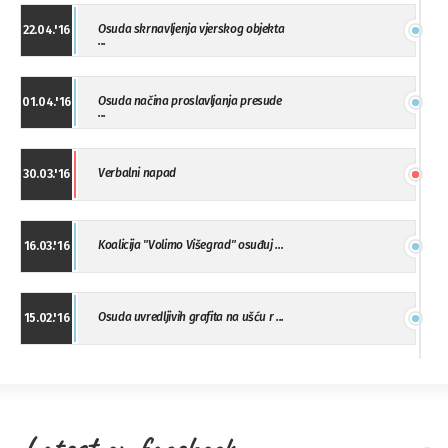
Osuda skrnavljenja vjerskog objekta
22.04.'16
...
Osuda načina proslavljanja presude
01.04.'16
...
Verbalni napad
30.03.'16
Koalicija "Volimo Višegrad" osuđuj ...
16.03.'16
Osuda uvredljivih grafita na ušću r ...
15.02.'16
"Uzbuna" Bijeljina osuđuje vršnjačk ...
01.02.'16
Latest on facebook