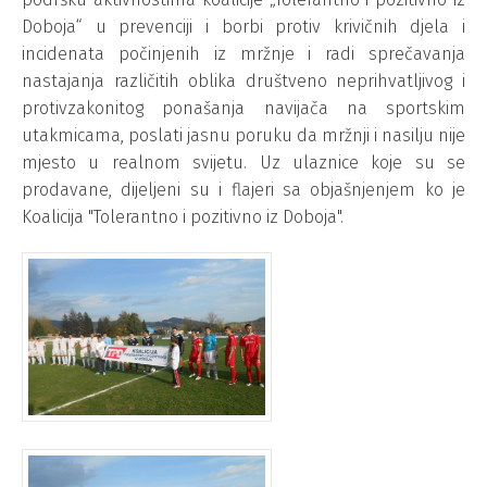
Doboja“ u prevenciji i borbi protiv krivičnih djela i
incidenata počinjenih iz mržnje i radi sprečavanja
nastajanja različitih oblika društveno neprihvatljivog i
protivzakonitog ponašanja navijača na sportskim
utakmicama, poslati jasnu poruku da mržnji i nasilju nije
mjesto u realnom svijetu. Uz ulaznice koje su se
prodavane, dijeljeni su i flajeri sa objašnjenjem ko je
Koalicija "Tolerantno i pozitivno iz Doboja".