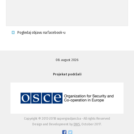
...
Krsenje ljudskih prava
03.08.'15
Pogledaj objavu na facebook-u
Napad na povratnika u Kotor-Varoši
15.07.'15
08. august 2026
Napad na povratnika u Kotor-Varoši
15.07.'15
Projekat podržali
Osuda pisanja uvredljivih grafita u ...
01.07.'15
Osuda pisanja uvredljivih grafita u ...
01.07.'15
Copyright © 2013-2018 supergradjani.ba - All rights Reserved
Design and Development by
DWS,
October 2017.
Otvoreno pismo medijima
20.06.'15