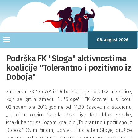
08. august 2026
Podrška FK "Sloga" aktivnostima
koalicije "Tolerantno i pozitivno iz
Doboja"
Fudbaleri FK "Sloge" iz Doboj su prije početka utakmice,
koja se igrala između FK "Sloge" i FK"Kozare", u subotu
02.novembra 2013.godine od 14.30 časova na stadionu
„Luke“ u okviru 12.kola Prve lige Republike Srpske,
istakli baner sa logom koalicije „Tolerantno i pozitivno iz
Doboja“. Ovim činom, uprava i fudbaleri Sloge, pružiće
podršku aktivnostima koalicije „Tolerantno i pozitivno iz