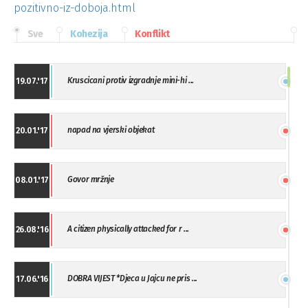
pozitivno-iz-doboja.html
Sve
Kohezija
Konflikt
Kruscicani protiv izgradnje mini-hi ...
19.07.'17
napad na vjerski objekat
20.01.'17
Govor mržnje
08.01.'17
A citizen physically attacked for r ...
26.08.'16
DOBRA VIJEST *Djeca u Jajcu ne pris ...
17.06.'16