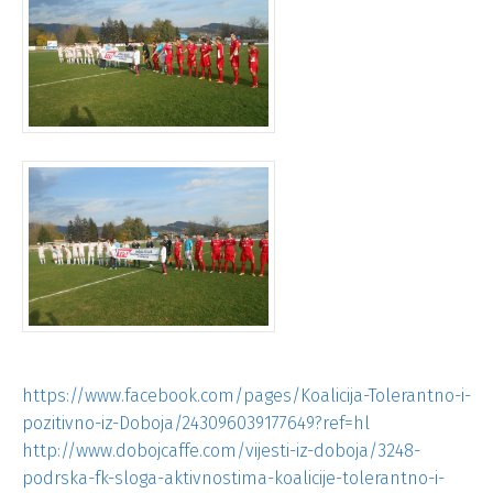
https://www.facebook.com/pages/Koalicija-Tolerantno-i-
pozitivno-iz-Doboja/243096039177649?ref=hl
http://www.dobojcaffe.com/vijesti-iz-doboja/3248-
podrska-fk-sloga-aktivnostima-koalicije-tolerantno-i-