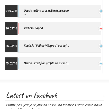
Osuda načina proslavljanja presude
01.04.'16
...
Verbalni napad
30.03.'16
Koalicija "Volimo Višegrad" osuđuj ...
16.03.'16
Osuda uvredljivih grafita na ušću r ...
15.02.'16
"Uzbuna" Bijeljina osuđuje vršnjačk ...
01.02.'16
Latest on facebook
Osuda napada u Drvaru
13.11.'15
Pratite poslijednje objave na našoj i na facebook stranicama naših