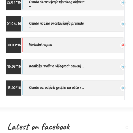
Osuda skrnavljenja vjerskog objekta
22.04.'16
...
Osuda načina proslavljanja presude
01.04.'16
...
Verbalni napad
30.03.'16
Koalicija "Volimo Višegrad" osuđuj ...
16.03.'16
Osuda uvredljivih grafita na ušću r ...
15.02.'16
"Uzbuna" Bijeljina osuđuje vršnjačk ...
01.02.'16
Latest on facebook
Osuda napada u Drvaru
13.11.'15