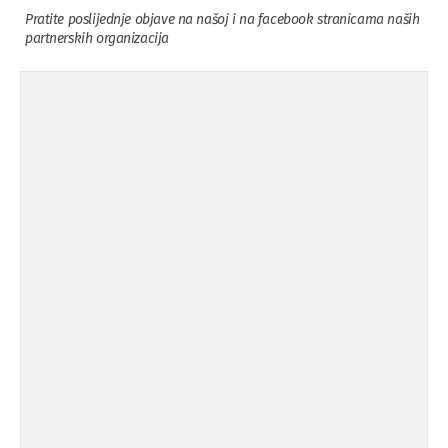
Pratite poslijednje objave na našoj i na facebook stranicama naših
partnerskih organizacija
Osuda incidenta tokom dženaze na
09.11.'15
Pe ...
Ukljanjanje uvredljivog grafita
08.11.'15
Koalicija Zanemari razlike osuđuje ...
02.09.'15
Osude napada u mjestu Omerovići,
18.08.'15
op ...
Osude napada u mjestu Omerovići,
18.08.'15
op ...
Napad u mjestu Omerovići, Općina To
15.08.'15
...