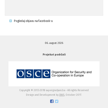
Krsenje ljudskih prava
03.08.'15
Pogledaj objavu na facebook-u
Napad na povratnika u Kotor-Varoši
15.07.'15
06. august 2026
Napad na povratnika u Kotor-Varoši
15.07.'15
Projekat podržali
Osuda pisanja uvredljivih grafita u ...
01.07.'15
Osuda pisanja uvredljivih grafita u ...
01.07.'15
Copyright © 2013-2018 supergradjani.ba - All rights Reserved
Design and Development by
DWS,
October 2017.
Otvoreno pismo medijima
20.06.'15