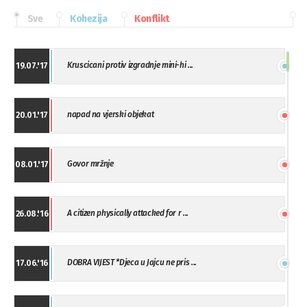
Sve
Kohezija
Konflikt
Kruscicani protiv izgradnje mini-hi ...
19.07.'17
napad na vjerski objekat
20.01.'17
Govor mržnje
08.01.'17
A citizen physically attacked for r ...
26.08.'16
DOBRA VIJEST *Djeca u Jajcu ne pris ...
17.06.'16