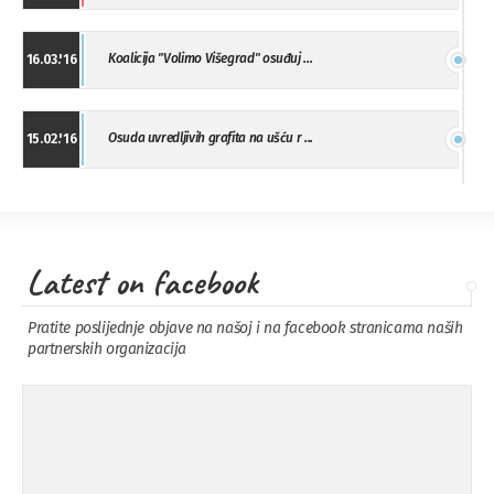
Koalicija "Volimo Višegrad" osuđuj ...
16.03.'16
Osuda uvredljivih grafita na ušću r ...
15.02.'16
"Uzbuna" Bijeljina osuđuje vršnjačk ...
01.02.'16
Latest on facebook
Osuda napada u Drvaru
13.11.'15
Pratite poslijednje objave na našoj i na facebook stranicama naših
partnerskih organizacija
Osuda incidenta tokom dženaze na
09.11.'15
Pe ...
Ukljanjanje uvredljivog grafita
08.11.'15