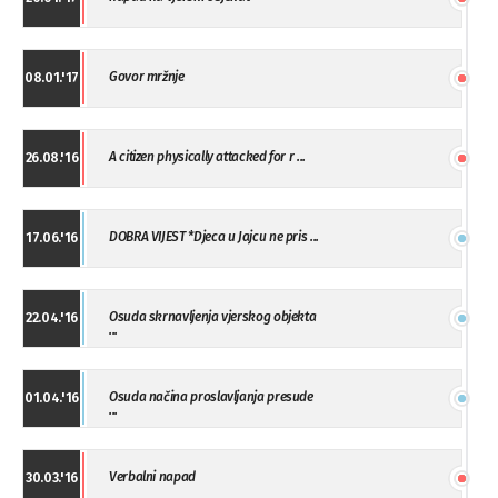
Govor mržnje
08.01.'17
A citizen physically attacked for r ...
26.08.'16
DOBRA VIJEST *Djeca u Jajcu ne pris ...
17.06.'16
Osuda skrnavljenja vjerskog objekta
22.04.'16
...
Osuda načina proslavljanja presude
01.04.'16
...
Verbalni napad
30.03.'16