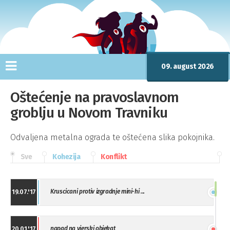
09. august 2026
Oštećenje na pravoslavnom
groblju u Novom Travniku
Odvaljena metalna ograda te oštećena slika pokojnika.
Sve
Kohezija
Konflikt
Kruscicani protiv izgradnje mini-hi ...
19.07.'17
napad na vjerski objekat
20.01.'17