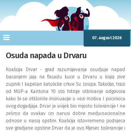
07. august 2026
Osuda napada u Drvaru
Koalicija Drvar - grad razumijevanja osudjuje napad
bacanjem jaja na fasadu kuce u Drvaru u kojoj zive
zupnik I kapelan katolicke crkve Sv. Josipa. Takodje, trazi
od MUP-a Kantona 10 sto hitnije otkrivanje odgovora
kako bi se otklonile insinuacije u vezi motiva I pocinioca
ovog dogadjaja. Drvar je uvijek bio mjesto tolerancije I ne
zelimo da ovakav cin narusi dobre medjunacionalne
odnose u nasoj opstini. Koalicija istovremeno podsjeca
sve gradjane opstine Drvar da je ovo Mjesec tolerancije i