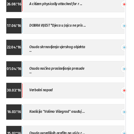
A citizen physically attacked for r ...
26.08.'16
DOBRA VIJEST *Djeca u Jajcu ne pris ...
17.06.'16
Osuda skrnavljenja vjerskog objekta
22.04.'16
...
Osuda načina proslavljanja presude
01.04.'16
...
Verbalni napad
30.03.'16
Koalicija "Volimo Višegrad" osuđuj ...
16.03.'16
Osuda uvredljivih grafita na ušću r ...
15.02.'16