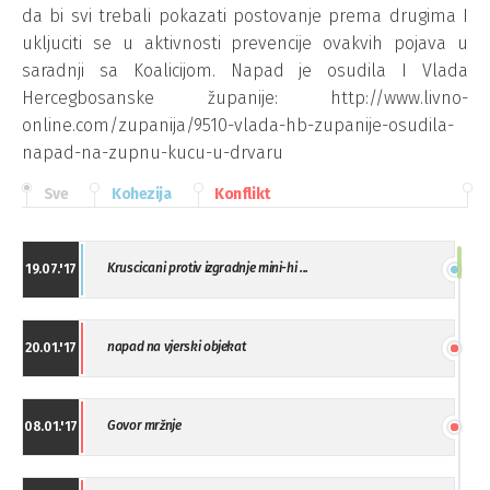
da bi svi trebali pokazati postovanje prema drugima I
ukljuciti se u aktivnosti prevencije ovakvih pojava u
saradnji sa Koalicijom. Napad je osudila I Vlada
Hercegbosanske županije: http://www.livno-
online.com/zupanija/9510-vlada-hb-zupanije-osudila-
napad-na-zupnu-kucu-u-drvaru
Sve
Kohezija
Konflikt
Kruscicani protiv izgradnje mini-hi ...
19.07.'17
napad na vjerski objekat
20.01.'17
Govor mržnje
08.01.'17