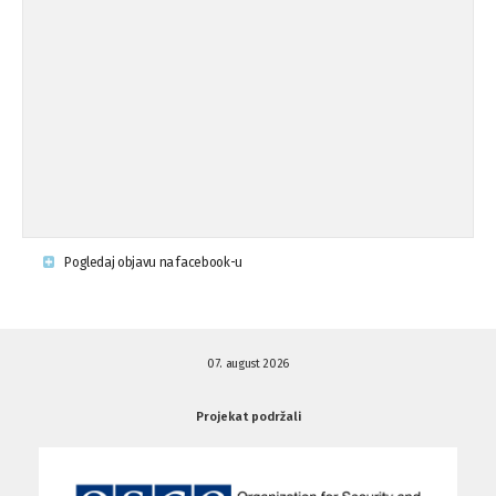
Osude napada u mjestu Omerovići,
18.08.'15
op ...
Napad u mjestu Omerovići, Općina To
15.08.'15
...
Krsenje ljudskih prava
03.08.'15
Pogledaj objavu na facebook-u
Napad na povratnika u Kotor-Varoši
15.07.'15
07. august 2026
Napad na povratnika u Kotor-Varoši
15.07.'15
Projekat podržali
Osuda pisanja uvredljivih grafita u ...
01.07.'15