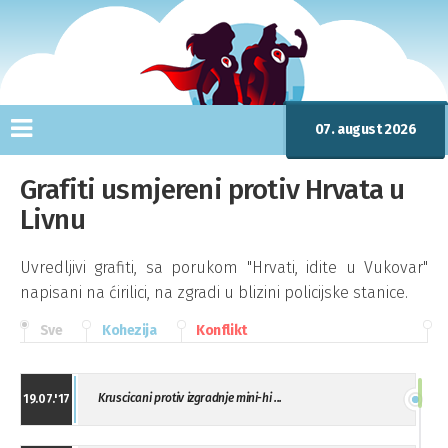
07. august 2026
Grafiti usmjereni protiv Hrvata u
Livnu
Uvredljivi grafiti, sa porukom "Hrvati, idite u Vukovar"
napisani na ćirilici, na zgradi u blizini policijske stanice.
Sve
Kohezija
Konflikt
Kruscicani protiv izgradnje mini-hi ...
19.07.'17