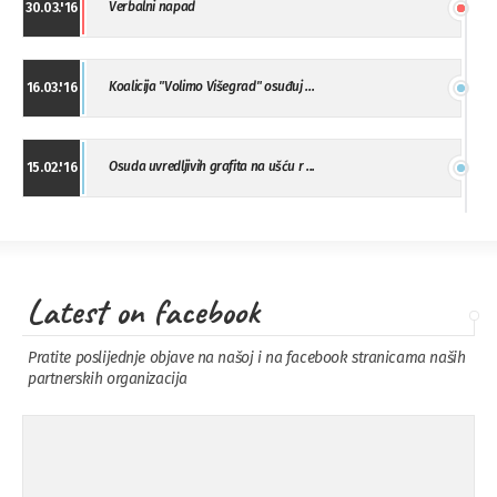
Verbalni napad
30.03.'16
Koalicija "Volimo Višegrad" osuđuj ...
16.03.'16
Osuda uvredljivih grafita na ušću r ...
15.02.'16
"Uzbuna" Bijeljina osuđuje vršnjačk ...
01.02.'16
Latest on facebook
Osuda napada u Drvaru
13.11.'15
Pratite poslijednje objave na našoj i na facebook stranicama naših
partnerskih organizacija
Osuda incidenta tokom dženaze na
09.11.'15
Pe ...
Ukljanjanje uvredljivog grafita
08.11.'15