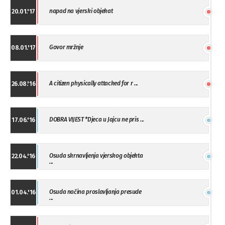
napad na vjerski objekat
20.01.'17
Govor mržnje
08.01.'17
A citizen physically attacked for r ...
26.08.'16
DOBRA VIJEST *Djeca u Jajcu ne pris ...
17.06.'16
Osuda skrnavljenja vjerskog objekta
22.04.'16
...
Osuda načina proslavljanja presude
01.04.'16
...