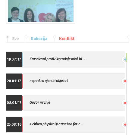
Sve
Kohezija
Konflikt
Kruscicani protiv izgradnje mini-hi ...
19.07.'17
napad na vjerski objekat
20.01.'17
Govor mržnje
08.01.'17
A citizen physically attacked for r ...
26.08.'16