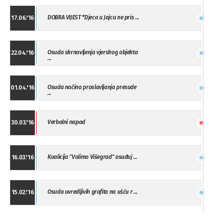
DOBRA VIJEST *Djeca u Jajcu ne pris ...
17.06.'16
Osuda skrnavljenja vjerskog objekta
22.04.'16
...
Osuda načina proslavljanja presude
01.04.'16
...
Verbalni napad
30.03.'16
Koalicija "Volimo Višegrad" osuđuj ...
16.03.'16
Osuda uvredljivih grafita na ušću r ...
15.02.'16