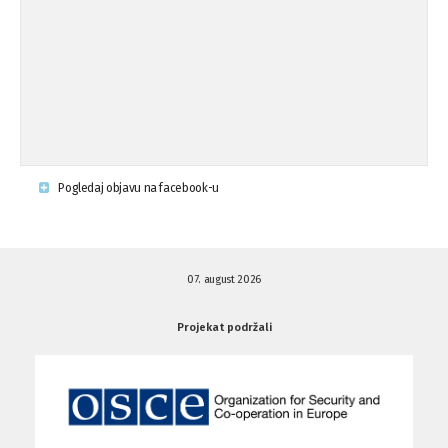
Osude napada u mjestu Omerovići,
18.08.'15
op ...
Napad u mjestu Omerovići, Općina To
15.08.'15
...
Krsenje ljudskih prava
03.08.'15
Pogledaj objavu na facebook-u
Napad na povratnika u Kotor-Varoši
15.07.'15
07. august 2026
Napad na povratnika u Kotor-Varoši
15.07.'15
Projekat podržali
Osuda pisanja uvredljivih grafita u ...
01.07.'15
Osuda pisanja uvredljivih grafita u ...
01.07.'15