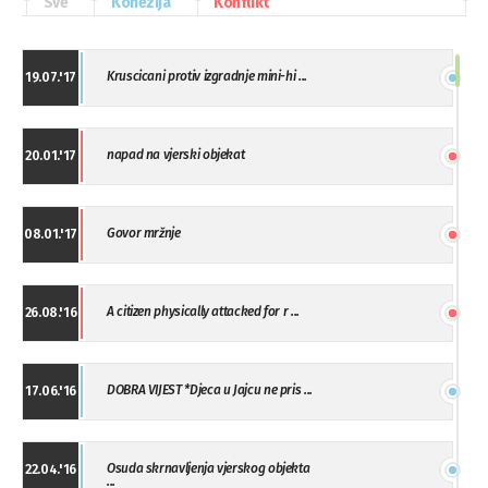
Sve
Kohezija
Konflikt
Kruscicani protiv izgradnje mini-hi ...
19.07.'17
napad na vjerski objekat
20.01.'17
Govor mržnje
08.01.'17
A citizen physically attacked for r ...
26.08.'16
DOBRA VIJEST *Djeca u Jajcu ne pris ...
17.06.'16
Osuda skrnavljenja vjerskog objekta
22.04.'16
...