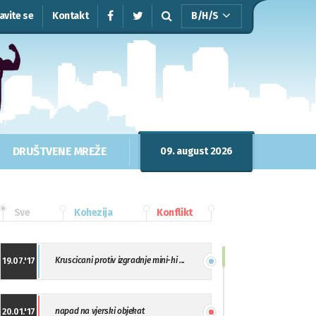
javite se
Kontakt
B/H/S
DRUŠTVENE MREŽE
09. august 2026
Sve
Kohezija
Konflikt
Kruscicani protiv izgradnje mini-hi ...
19.07.'17
napad na vjerski objekat
20.01.'17