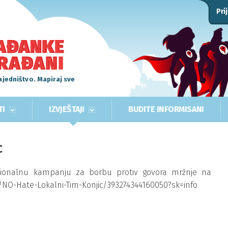
Pri
ajedništvo. Mapiraj sve
TI
IZVJEŠTAJI
BUDITE INFORMISANI
c
cionalnu kampanju za borbu protiv govora mržnje na
/NO-Hate-Lokalni-Tim-Konjic/393274344160050?sk=info