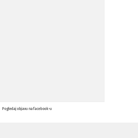
Koalicija Zanemari razlike osuđuje ...
02.09.'15
Osude napada u mjestu Omerovići, op ...
18.08.'15
Osude napada u mjestu Omerovići, op ...
18.08.'15
Napad u mjestu Omerovići, Općina To ...
15.08.'15
Krsenje ljudskih prava
03.08.'15
Pogledaj objavu na facebook-u
Napad na povratnika u Kotor-Varoši
15.07.'15