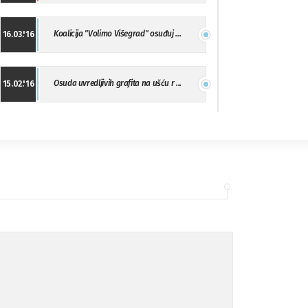
Koalicija "Volimo Višegrad" osuđuj ...
16.03.'16
Osuda uvredljivih grafita na ušću r ...
15.02.'16
"Uzbuna" Bijeljina osuđuje vršnjačk ...
01.02.'16
Osuda napada u Drvaru
13.11.'15
Osuda incidenta tokom dženaze na Pe ...
09.11.'15
Ukljanjanje uvredljivog grafita
08.11.'15