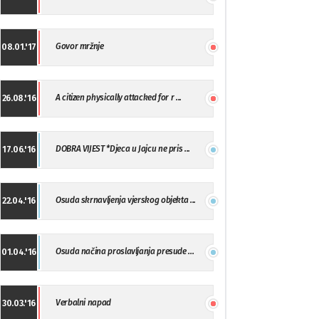
Govor mržnje
08.01.'17
A citizen physically attacked for r ...
26.08.'16
DOBRA VIJEST *Djeca u Jajcu ne pris ...
17.06.'16
Osuda skrnavljenja vjerskog objekta ...
22.04.'16
Osuda načina proslavljanja presude ...
01.04.'16
Verbalni napad
30.03.'16