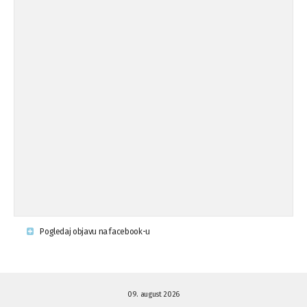
Koalicija Zanemari razlike osuđuje ...
02.09.'15
Osude napada u mjestu Omerovići,
18.08.'15
op ...
Osude napada u mjestu Omerovići,
18.08.'15
op ...
Napad u mjestu Omerovići, Općina To
15.08.'15
...
Krsenje ljudskih prava
03.08.'15
Pogledaj objavu na facebook-u
Napad na povratnika u Kotor-Varoši
15.07.'15
09. august 2026
Napad na povratnika u Kotor-Varoši
15.07.'15