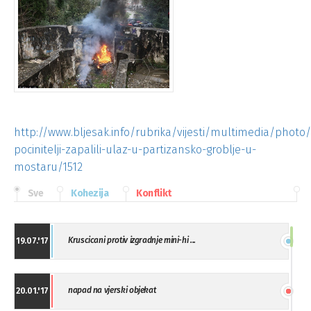
http://www.bljesak.info/rubrika/vijesti/multimedia/photo
pocinitelji-zapalili-ulaz-u-partizansko-groblje-u-
mostaru/1512
Sve
Kohezija
Konflikt
Kruscicani protiv izgradnje mini-hi ...
19.07.'17
napad na vjerski objekat
20.01.'17