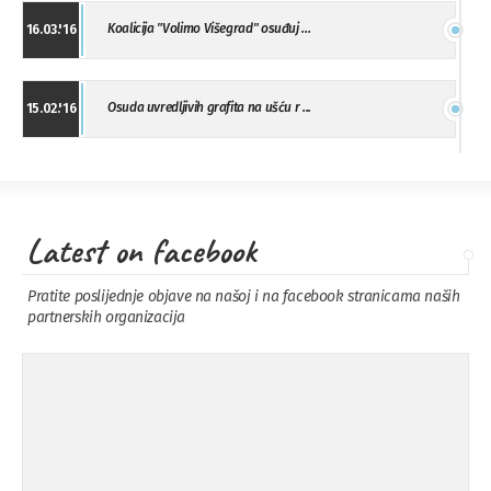
Koalicija "Volimo Višegrad" osuđuj ...
16.03.'16
Osuda uvredljivih grafita na ušću r ...
15.02.'16
"Uzbuna" Bijeljina osuđuje vršnjačk ...
01.02.'16
Latest on facebook
Osuda napada u Drvaru
13.11.'15
Pratite poslijednje objave na našoj i na facebook stranicama naših
partnerskih organizacija
Osuda incidenta tokom dženaze na
09.11.'15
Pe ...
Ukljanjanje uvredljivog grafita
08.11.'15