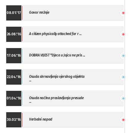
Govor mržnje
08.01.'17
A citizen physically attacked for r ...
26.08.'16
DOBRA VIJEST *Djeca u Jajcu ne pris ...
17.06.'16
Osuda skrnavljenja vjerskog objekta
22.04.'16
...
Osuda načina proslavljanja presude
01.04.'16
...
Verbalni napad
30.03.'16