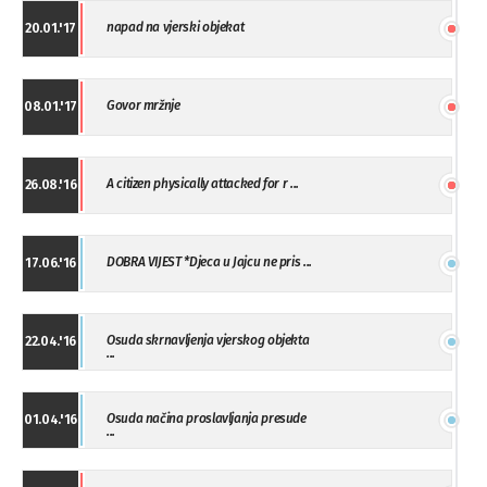
napad na vjerski objekat
20.01.'17
Govor mržnje
08.01.'17
A citizen physically attacked for r ...
26.08.'16
DOBRA VIJEST *Djeca u Jajcu ne pris ...
17.06.'16
Osuda skrnavljenja vjerskog objekta
22.04.'16
...
Osuda načina proslavljanja presude
01.04.'16
...