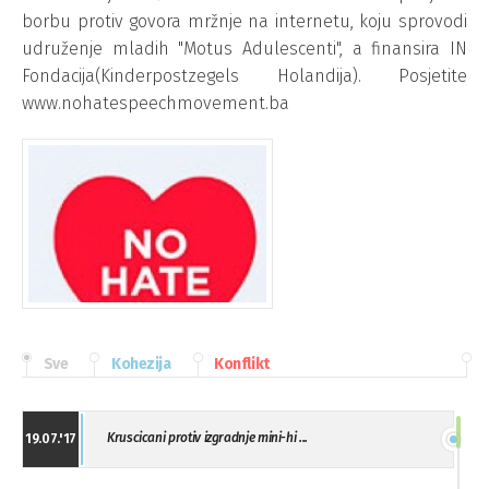
borbu protiv govora mržnje na internetu, koju sprovodi
udruženje mladih "Motus Adulescenti", a finansira IN
Fondacija(Kinderpostzegels Holandija). Posjetite
www.nohatespeechmovement.ba
Sve
Kohezija
Konflikt
Kruscicani protiv izgradnje mini-hi ...
19.07.'17