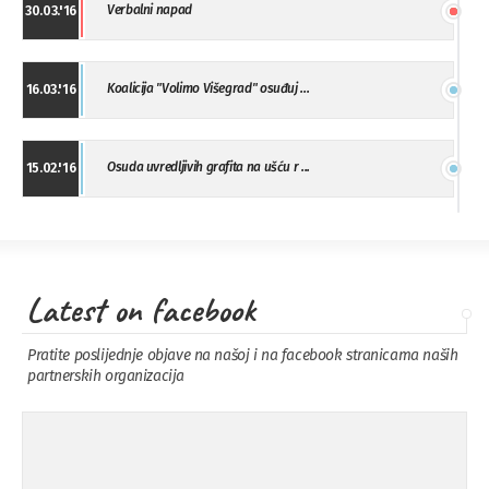
Verbalni napad
30.03.'16
Koalicija "Volimo Višegrad" osuđuj ...
16.03.'16
Osuda uvredljivih grafita na ušću r ...
15.02.'16
"Uzbuna" Bijeljina osuđuje vršnjačk ...
01.02.'16
Latest on facebook
Osuda napada u Drvaru
13.11.'15
Pratite poslijednje objave na našoj i na facebook stranicama naših
partnerskih organizacija
Osuda incidenta tokom dženaze na
09.11.'15
Pe ...
Ukljanjanje uvredljivog grafita
08.11.'15