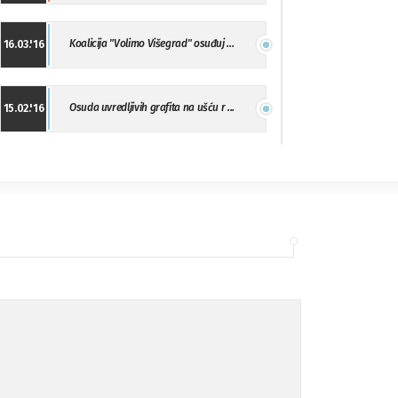
Koalicija "Volimo Višegrad" osuđuj ...
16.03.'16
Osuda uvredljivih grafita na ušću r ...
15.02.'16
"Uzbuna" Bijeljina osuđuje vršnjačk ...
01.02.'16
Osuda napada u Drvaru
13.11.'15
Osuda incidenta tokom dženaze na Pe ...
09.11.'15
Ukljanjanje uvredljivog grafita
08.11.'15