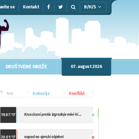
javite se
Kontakt
B/H/S
DRUŠTVENE MREŽE
07. august 2026
Sve
Kohezija
Konflikt
Kruscicani protiv izgradnje mini-hi ...
19.07.'17
napad na vjerski objekat
20.01.'17