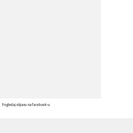
Koalicija Zanemari razlike osuđuje ...
02.09.'15
Osude napada u mjestu Omerovići, op ...
18.08.'15
Osude napada u mjestu Omerovići, op ...
18.08.'15
Napad u mjestu Omerovići, Općina To ...
15.08.'15
Krsenje ljudskih prava
03.08.'15
Pogledaj objavu na facebook-u
Napad na povratnika u Kotor-Varoši
15.07.'15