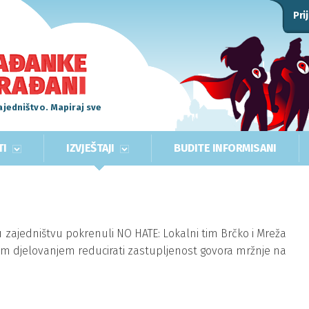
Pri
ajedništvo. Mapiraj sve
TI
IZVJEŠTAJI
BUDITE INFORMISANI
zajedništvu pokrenuli NO HATE: Lokalni tim Brčko i Mreža
čkim djelovanjem reducirati zastupljenost govora mržnje na