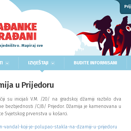
Pri
ajedništvo. Mapiraj sve
TI
IZVJEŠTAJI
BUDITE INFORMISANI
ija u Prijedoru
e čiji su inicijali V.M. /20/ na gradskoj džamiji razbilo dva
vne bezbjednosti /CJB/ Prijedor. Džamija je kamenovana u
ce Svjetskog prvenstva u košarci.
vandal-koji-je-polupao-stakla-na-dzamiji-u-prijedoru