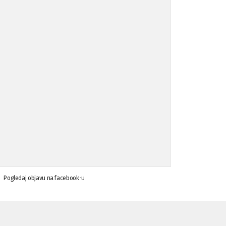
Koalicija Zanemari razlike osuđuje ...
02.09.'15
Osude napada u mjestu Omerovići, op ...
18.08.'15
Osude napada u mjestu Omerovići, op ...
18.08.'15
Napad u mjestu Omerovići, Općina To ...
15.08.'15
Krsenje ljudskih prava
03.08.'15
Pogledaj objavu na facebook-u
Napad na povratnika u Kotor-Varoši
15.07.'15