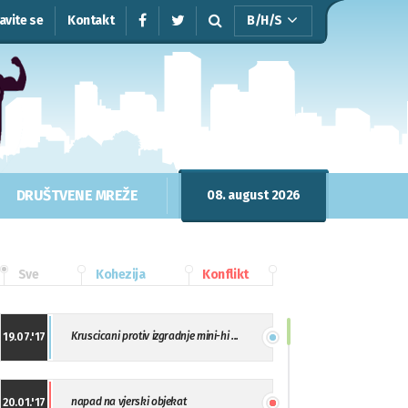
javite se
Kontakt
B/H/S
DRUŠTVENE MREŽE
08. august 2026
Sve
Kohezija
Konflikt
Kruscicani protiv izgradnje mini-hi ...
19.07.'17
napad na vjerski objekat
20.01.'17