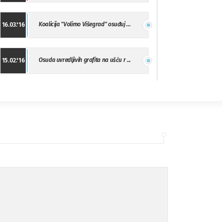
Koalicija "Volimo Višegrad" osuđuj ...
16.03.'16
Osuda uvredljivih grafita na ušću r ...
15.02.'16
"Uzbuna" Bijeljina osuđuje vršnjačk ...
01.02.'16
Osuda napada u Drvaru
13.11.'15
Osuda incidenta tokom dženaze na Pe ...
09.11.'15
Ukljanjanje uvredljivog grafita
08.11.'15