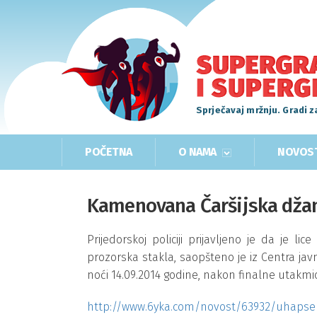
Sprječavaj mržnju. Gradi z
POČETNA
O NAMA
NOVOS
Kamenovana Čaršijska džam
Prijedorskoj policiji prijavljeno je da je lic
prozorska stakla, saopšteno je iz Centra ja
noći 14.09.2014 godine, nakon finalne utakmi
http://www.6yka.com/novost/63932/uhapsen-