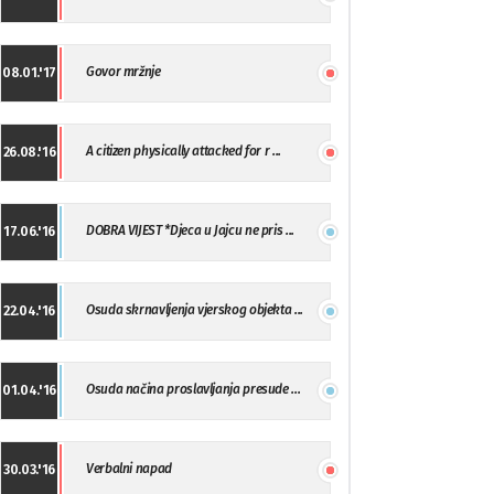
Govor mržnje
08.01.'17
A citizen physically attacked for r ...
26.08.'16
DOBRA VIJEST *Djeca u Jajcu ne pris ...
17.06.'16
Osuda skrnavljenja vjerskog objekta ...
22.04.'16
Osuda načina proslavljanja presude ...
01.04.'16
Verbalni napad
30.03.'16