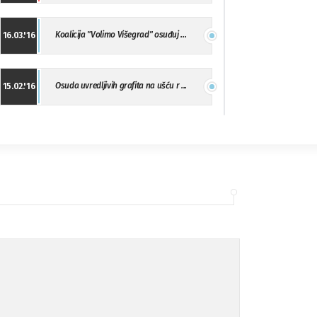
Koalicija "Volimo Višegrad" osuđuj ...
16.03.'16
Osuda uvredljivih grafita na ušću r ...
15.02.'16
"Uzbuna" Bijeljina osuđuje vršnjačk ...
01.02.'16
Osuda napada u Drvaru
13.11.'15
Osuda incidenta tokom dženaze na Pe ...
09.11.'15
Ukljanjanje uvredljivog grafita
08.11.'15