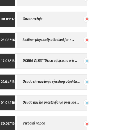
Govor mržnje
08.01.'17
A citizen physically attacked for r ...
26.08.'16
DOBRA VIJEST *Djeca u Jajcu ne pris ...
17.06.'16
Osuda skrnavljenja vjerskog objekta ...
22.04.'16
Osuda načina proslavljanja presude ...
01.04.'16
Verbalni napad
30.03.'16