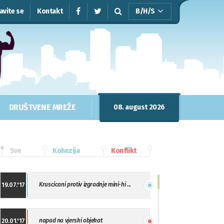
javite se
Kontakt
B/H/S
DRUŠTVENE MREŽE
08. august 2026
Sve
Kohezija
Konflikt
Kruscicani protiv izgradnje mini-hi ...
19.07.'17
napad na vjerski objekat
20.01.'17