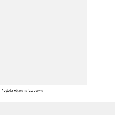
Koalicija Zanemari razlike osuđuje ...
02.09.'15
Osude napada u mjestu Omerovići, op ...
18.08.'15
Osude napada u mjestu Omerovići, op ...
18.08.'15
Napad u mjestu Omerovići, Općina To ...
15.08.'15
Krsenje ljudskih prava
03.08.'15
Pogledaj objavu na facebook-u
Napad na povratnika u Kotor-Varoši
15.07.'15