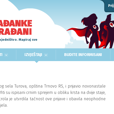
Pri
ajedništvo. Mapiraj sve
TI
IZVJEŠTAJI
BUDITE INFORMISANI
og sela Turova, opština Trnovo RS, i prijavio novonastale
fiti su ispisani crnim sprejem u obliku krsta na dvije staje,
trola je utvrdila tačnost ove prijave i obavila neophodne
jela.