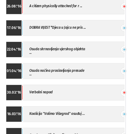
A citizen physically attacked for r ...
26.08.'16
DOBRA VIJEST *Djeca u Jajcu ne pris ...
17.06.'16
Osuda skrnavljenja vjerskog objekta
22.04.'16
...
Osuda načina proslavljanja presude
01.04.'16
...
Verbalni napad
30.03.'16
Koalicija "Volimo Višegrad" osuđuj ...
16.03.'16