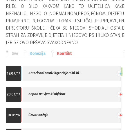
RIJEČ O BILO KAKVOM KAKO TO UČITELJICA KAŽE
NEZNALICI NEGO O NORMALNOM,PROSJEČNOM DJETETU
PRIMJERNO NJEGOVOM UZRASTU.SLUČAJ JE PRIJAVLJEN
DIREKTORU ŠKOLE I ČEKA SE NJEGOV ISHOD,ALI OSTAJE
STRAH ZA ZDRAVLJE DJETETA I NJEGOVO PSIHIČKO STANJE
JER SE OVO DEŠAVA SVAKODNEVNO.
Sve
Kohezija
Konflikt
Kruscicani protiv izgradnje mini-hi ...
19.07.'17
napad na vjerski objekat
20.01.'17
Govor mržnje
08.01.'17