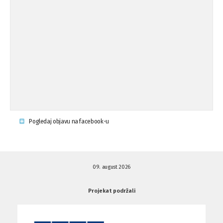
op ...
Osude napada u mjestu Omerovići,
18.08.'15
op ...
Napad u mjestu Omerovići, Općina To
15.08.'15
...
Krsenje ljudskih prava
03.08.'15
Pogledaj objavu na facebook-u
Napad na povratnika u Kotor-Varoši
15.07.'15
09. august 2026
Napad na povratnika u Kotor-Varoši
15.07.'15
Projekat podržali
Osuda pisanja uvredljivih grafita u ...
01.07.'15