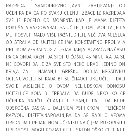
RAZREDA I SVAKODNEVNO JAVNO ZAHTJEVANJE OD
UČENIKA DA GA PO SVAKU CIJENU IZBACE IZ RAZREDA,A
SVE JE POČELO OD MOMENTA KAD JE MAMA DJETETA
POKUŠALA RAZGOVARATI SA UČITELJICOM I MOLILA JE DA
MU POSVETI MALO VIŠE PAŽNJE.DIJETE VEĆ DVA MJESECA
OD STRAHA OD UČITELJICE IMA KONSTANTNO PROLIV A
PRILIKOM VERBALNOG ZLOSTAVLJANJA POVRAĆA NA ČASU
PA GA ONDA KAZNI DA STOJI U ĆOŠKU 45 MINUTA.A DA SE
NE GOVORI DA JE ZA SVE ŠTO NEKO URADI JEDINO ON
KRIV,A ZA I NAMANJU GREŠKU DOBIJA NEGATIVNU
OCJENU.VOLILI BI KADA BI SE ČITAOCI UKLJUČILI I DALI
SVOJE MIŠLJENJE O OVOM NELJUDSKOM ODNOSU
UČITELJICE KOJA BI TREBALA DA BUDE NEKO KO ĆE
UČENIKA NAUČITI ČITANJU I PISANJU PA I DA BUDE
ODSKOČNA DASKA U DALJNJEM PSIHIČKOM I FIZIČKOM
RAZVOJU DJETETA.NAPOMINJEM DA SE RADI O VEOMA
UREDNOM I PEDANTNOM UČENIKU NA ČIJEM RUKOPISU I
UREDNOSTI MOGU POZAVIDJETI I SREDNJOŠKOLCI TE NIJE