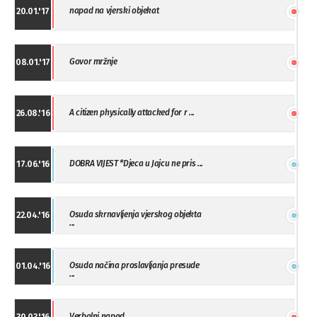
napad na vjerski objekat
20.01.'17
Govor mržnje
08.01.'17
A citizen physically attacked for r ...
26.08.'16
DOBRA VIJEST *Djeca u Jajcu ne pris ...
17.06.'16
Osuda skrnavljenja vjerskog objekta
22.04.'16
...
Osuda načina proslavljanja presude
01.04.'16
...
Verbalni napad