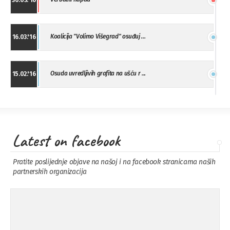
30.03.'16
Koalicija "Volimo Višegrad" osuđuj ...
16.03.'16
Osuda uvredljivih grafita na ušću r ...
15.02.'16
"Uzbuna" Bijeljina osuđuje vršnjačk ...
01.02.'16
Latest on facebook
Osuda napada u Drvaru
13.11.'15
Pratite poslijednje objave na našoj i na facebook stranicama naših
partnerskih organizacija
Osuda incidenta tokom dženaze na
09.11.'15
Pe ...
Ukljanjanje uvredljivog grafita
08.11.'15