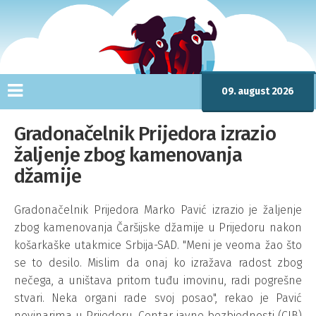
09. august 2026
Gradonačelnik Prijedora izrazio
žaljenje zbog kamenovanja
džamije
Gradonačelnik Prijedora Marko Pavić izrazio je žaljenje
zbog kamenovanja Čaršijske džamije u Prijedoru nakon
košarkaške utakmice Srbija-SAD. "Meni je veoma žao što
se to desilo. Mislim da onaj ko izražava radost zbog
nečega, a uništava pritom tuđu imovinu, radi pogrešne
stvari. Neka organi rade svoj posao", rekao je Pavić
novinarima u Prijedoru. Centar javne bezbjednosti (CJB)