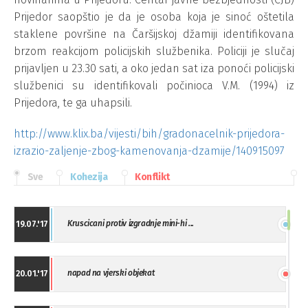
Prijedor saopštio je da je osoba koja je sinoć oštetila
staklene površine na Čaršijskoj džamiji identifikovana
brzom reakcijom policijskih službenika. Policiji je slučaj
prijavljen u 23.30 sati, a oko jedan sat iza ponoći policijski
službenici su identifikovali počinioca V.M. (1994) iz
Prijedora, te ga uhapsili.
http://www.klix.ba/vijesti/bih/gradonacelnik-prijedora-
izrazio-zaljenje-zbog-kamenovanja-dzamije/140915097
Sve
Kohezija
Konflikt
Kruscicani protiv izgradnje mini-hi ...
19.07.'17
napad na vjerski objekat
20.01.'17