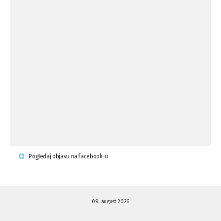
Osude napada u mjestu Omerovići,
18.08.'15
op ...
Osude napada u mjestu Omerovići,
18.08.'15
op ...
Napad u mjestu Omerovići, Općina To
15.08.'15
...
Krsenje ljudskih prava
03.08.'15
Pogledaj objavu na facebook-u
Napad na povratnika u Kotor-Varoši
15.07.'15
09. august 2026
Napad na povratnika u Kotor-Varoši
15.07.'15