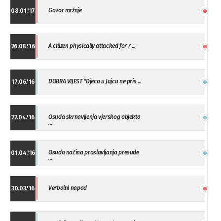
Govor mržnje
08.01.'17
A citizen physically attacked for r ...
26.08.'16
DOBRA VIJEST *Djeca u Jajcu ne pris ...
17.06.'16
Osuda skrnavljenja vjerskog objekta
22.04.'16
...
Osuda načina proslavljanja presude
01.04.'16
...
Verbalni napad
30.03.'16