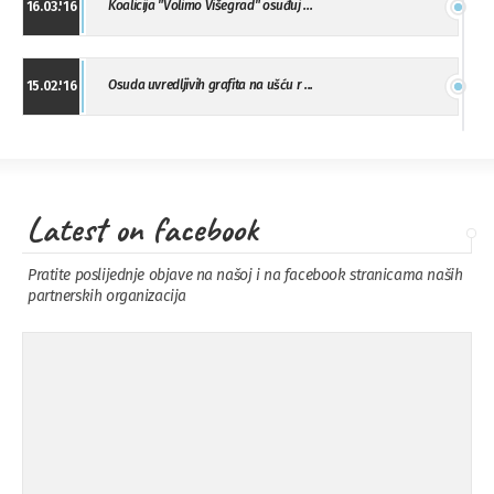
Koalicija "Volimo Višegrad" osuđuj ...
16.03.'16
Osuda uvredljivih grafita na ušću r ...
15.02.'16
"Uzbuna" Bijeljina osuđuje vršnjačk ...
01.02.'16
Latest on facebook
Osuda napada u Drvaru
13.11.'15
Pratite poslijednje objave na našoj i na facebook stranicama naših
partnerskih organizacija
Osuda incidenta tokom dženaze na
09.11.'15
Pe ...
Ukljanjanje uvredljivog grafita
08.11.'15
Koalicija Zanemari razlike osuđuje ...
02.09.'15