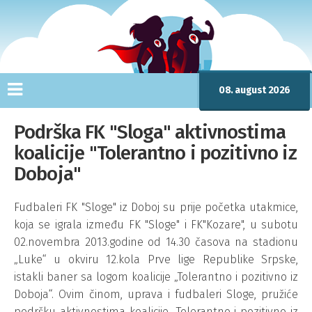
08. august 2026
Podrška FK "Sloga" aktivnostima
koalicije "Tolerantno i pozitivno iz
Doboja"
Fudbaleri FK "Sloge" iz Doboj su prije početka utakmice,
koja se igrala između FK "Sloge" i FK"Kozare", u subotu
02.novembra 2013.godine od 14.30 časova na stadionu
„Luke“ u okviru 12.kola Prve lige Republike Srpske,
istakli baner sa logom koalicije „Tolerantno i pozitivno iz
Doboja“. Ovim činom, uprava i fudbaleri Sloge, pružiće
podršku aktivnostima koalicije „Tolerantno i pozitivno iz