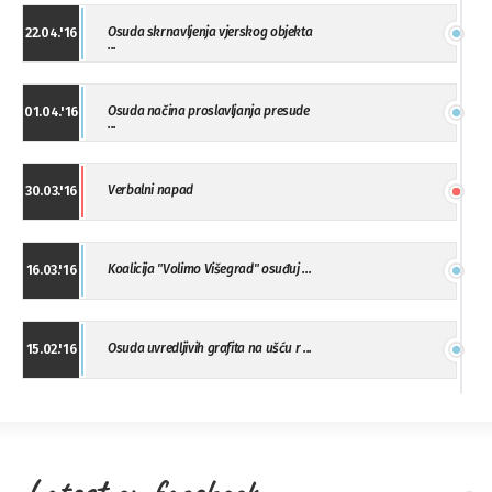
Osuda skrnavljenja vjerskog objekta
22.04.'16
...
Osuda načina proslavljanja presude
01.04.'16
...
Verbalni napad
30.03.'16
Koalicija "Volimo Višegrad" osuđuj ...
16.03.'16
Osuda uvredljivih grafita na ušću r ...
15.02.'16
"Uzbuna" Bijeljina osuđuje vršnjačk ...
01.02.'16
Latest on facebook