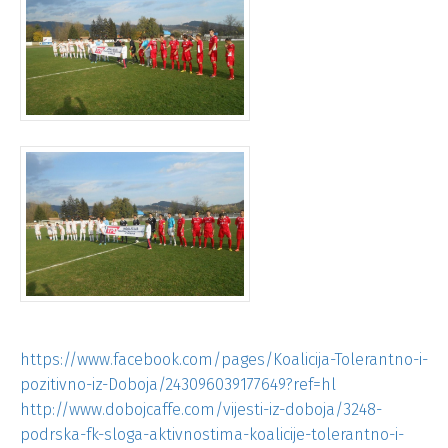
https://www.facebook.com/pages/Koalicija-Tolerantno-i-
pozitivno-iz-Doboja/243096039177649?ref=hl
http://www.dobojcaffe.com/vijesti-iz-doboja/3248-
podrska-fk-sloga-aktivnostima-koalicije-tolerantno-i-