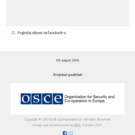
...
Krsenje ljudskih prava
03.08.'15
Pogledaj objavu na facebook-u
Napad na povratnika u Kotor-Varoši
15.07.'15
08. august 2026
Napad na povratnika u Kotor-Varoši
15.07.'15
Projekat podržali
Osuda pisanja uvredljivih grafita u ...
01.07.'15
Osuda pisanja uvredljivih grafita u ...
01.07.'15
Copyright © 2013-2018 supergradjani.ba - All rights Reserved
Design and Development by
DWS,
October 2017.
Otvoreno pismo medijima
20.06.'15