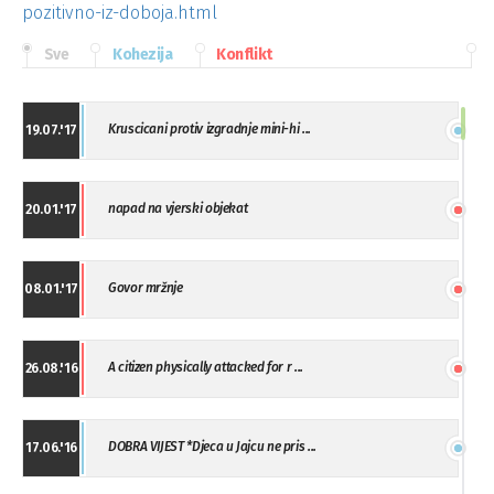
pozitivno-iz-doboja.html
Sve
Kohezija
Konflikt
Kruscicani protiv izgradnje mini-hi ...
19.07.'17
napad na vjerski objekat
20.01.'17
Govor mržnje
08.01.'17
A citizen physically attacked for r ...
26.08.'16
DOBRA VIJEST *Djeca u Jajcu ne pris ...
17.06.'16