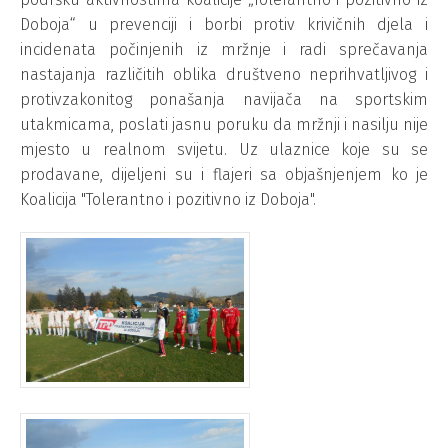
Doboja“ u prevenciji i borbi protiv krivičnih djela i
incidenata počinjenih iz mržnje i radi sprečavanja
nastajanja različitih oblika društveno neprihvatljivog i
protivzakonitog ponašanja navijača na sportskim
utakmicama, poslati jasnu poruku da mržnji i nasilju nije
mjesto u realnom svijetu. Uz ulaznice koje su se
prodavane, dijeljeni su i flajeri sa objašnjenjem ko je
Koalicija "Tolerantno i pozitivno iz Doboja".