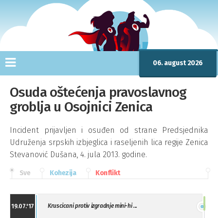
06. august 2026
Osuda oštećenja pravoslavnog
groblja u Osojnici Zenica
Incident prijavljen i osuđen od strane Predsjednika
Udruženja srpskih izbjeglica i raseljenih lica regije Zenica
Stevanović Dušana, 4. jula 2013. godine.
Sve
Kohezija
Konflikt
Kruscicani protiv izgradnje mini-hi ...
19.07.'17