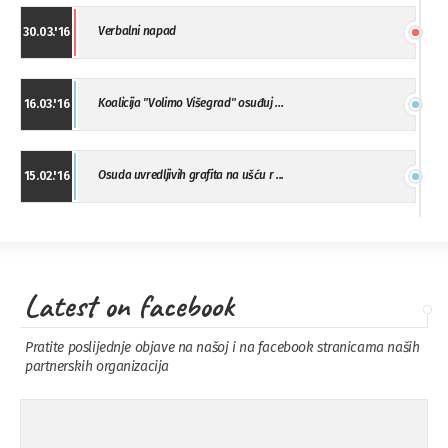
Verbalni napad
30.03.'16
Koalicija "Volimo Višegrad" osuđuj ...
16.03.'16
Osuda uvredljivih grafita na ušću r ...
15.02.'16
"Uzbuna" Bijeljina osuđuje vršnjačk ...
01.02.'16
Latest on facebook
Osuda napada u Drvaru
13.11.'15
Pratite poslijednje objave na našoj i na facebook stranicama naših
partnerskih organizacija
Osuda incidenta tokom dženaze na
09.11.'15
Pe ...