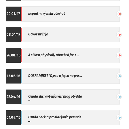
napad na vjerski objekat
20.01.'17
Govor mržnje
08.01.'17
A citizen physically attacked for r ...
26.08.'16
DOBRA VIJEST *Djeca u Jajcu ne pris ...
17.06.'16
Osuda skrnavljenja vjerskog objekta
22.04.'16
...
Osuda načina proslavljanja presude
01.04.'16
...