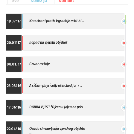
Sve
Kohezija
Konflikt
Kruscicani protiv izgradnje mini-hi ...
19.07.'17
napad na vjerski objekat
20.01.'17
Govor mržnje
08.01.'17
A citizen physically attacked for r ...
26.08.'16
DOBRA VIJEST *Djeca u Jajcu ne pris ...
17.06.'16
Osuda skrnavljenja vjerskog objekta
22.04.'16
...