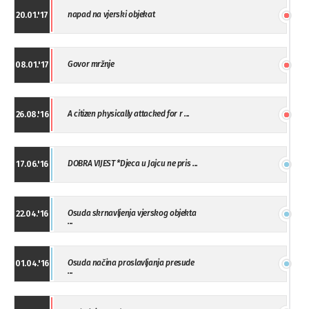
napad na vjerski objekat
20.01.'17
Govor mržnje
08.01.'17
A citizen physically attacked for r ...
26.08.'16
DOBRA VIJEST *Djeca u Jajcu ne pris ...
17.06.'16
Osuda skrnavljenja vjerskog objekta
22.04.'16
...
Osuda načina proslavljanja presude
01.04.'16
...