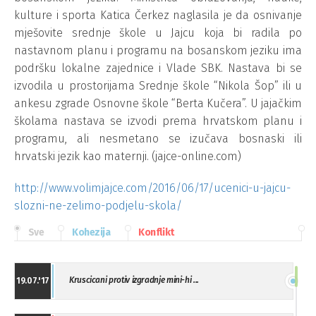
kulture i sporta Katica Čerkez naglasila je da osnivanje
mješovite srednje škole u Jajcu koja bi radila po
nastavnom planu i programu na bosanskom jeziku ima
podršku lokalne zajednice i Vlade SBK. Nastava bi se
izvodila u prostorijama Srednje škole “Nikola Šop” ili u
ankesu zgrade Osnovne škole “Berta Kučera”. U jajačkim
školama nastava se izvodi prema hrvatskom planu i
programu, ali nesmetano se izučava bosnaski ili
hrvatski jezik kao maternji. (jajce-online.com)
http://www.volimjajce.com/2016/06/17/ucenici-u-jajcu-
slozni-ne-zelimo-podjelu-skola/
Sve
Kohezija
Konflikt
Kruscicani protiv izgradnje mini-hi ...
19.07.'17