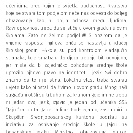
učenicima pred kojim je svijetla budućnost. Rivalstvo
koje se stvara tom podjelom neće nas odvesti do boljeg
obrazovanja kao ni boljih odnosa među ljudima.
Ravnopravnost treba da se ističe u ovom gradu i u ovim
školama. Zato ne želimo podjelu!!! S obzirom da je
vrijeme raspusta, njihova priča se nastavlja u idućoj
školskoj godini. –Škole su pod kontrolom vladajućih
stranaka, koje smatraju da djeca trebaju biti odvojena,
jer misle da bi zajedničko pohađanje srednje škole
ugrozilo njhovo pravo na identitet i jezik. Svi dobro
znamo da to nije istina. Lokalna vlast treba stvarati
uvjete kako bi ostali da živimo u ovom gradu. Mnogi naši
sugrađani otišli su trbuhom za kruhom gdje im ne treba
ni jedan ovaj jezik, izjavio je jedan od učenika SSŠ
“Jajce”za portal Jajce Online. Podsjećamo, zastupnici u
Skupštini Srednjobosanskog kantona podržali su
incijativu za osnivanje srednje škole u Jajcu na
bosanskom jeziku. Ministrica obrazovanja, nauke,