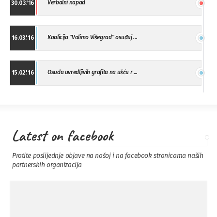
Verbalni napad
30.03.'16
Koalicija "Volimo Višegrad" osuđuj ...
16.03.'16
Osuda uvredljivih grafita na ušću r ...
15.02.'16
"Uzbuna" Bijeljina osuđuje vršnjačk ...
01.02.'16
Latest on facebook
Osuda napada u Drvaru
13.11.'15
Pratite poslijednje objave na našoj i na facebook stranicama naših
partnerskih organizacija
Osuda incidenta tokom dženaze na
09.11.'15
Pe ...
Ukljanjanje uvredljivog grafita
08.11.'15