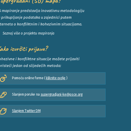
upergrađani (SG) mapa?
G mapiranje predstavlja inovativnu metodologiju
a prikupljanje podataka u zajednici putem
terneta o konfliktnim i kohezivnim situacijama.
Saznaj više o projektu mapiranja
ako izvršiti prijavu?
hezivne i konfliktne situacije možete prijaviti
risteći jedan od slijedećih metoda:
Pomoću online forme (
kliknite ovdje
)
Slanjem poruke na
supergradjani-ke@osce.org
Slanjem Twitter DM