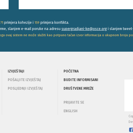
primjera kohezije i
primjera konflikta.
171
159
forme, slanjem e-mail poruke na adresu
supergradjani-ke@osce.org
i slanjem tweet
stoga ovaj sistem ne može služiti kao potpuno tačan izvor informacija o ukupnom broju po
IZVJEŠTAJI
POČETNA
POŠALJITE IZVJEŠTAJ
BUDITE INFORMISANI
POSLJEDNJI IZVJEŠTAJ
DRUŠTVENE MREŽE
PRIJAVITE SE
ENGLISH
Cop
De