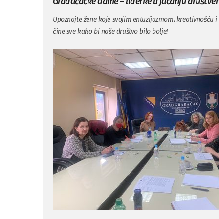
Gradačačke dame – liderke u jačanju društven
Upoznajte žene koje svojim entuzijazmom, kreativnošću 
čine sve kako bi naše društvo bilo bolje!