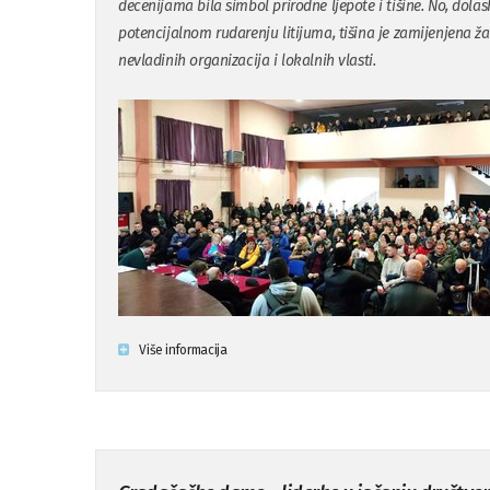
decenijama bila simbol prirodne ljepote i tišine. No, dolas
potencijalnom rudarenju litijuma, tišina je zamijenjena
nevladinih organizacija i lokalnih vlasti.
Više informacija