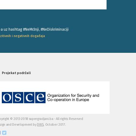
-a uz hashtag #NeMržnji, #NeDiskriminaciji
zitivnih i negativnih događaja
Projekat podržali
yright © 2013-2018 supergradjani.ba - All rights Reserved
sign and Development by
DWS,
October 2017.