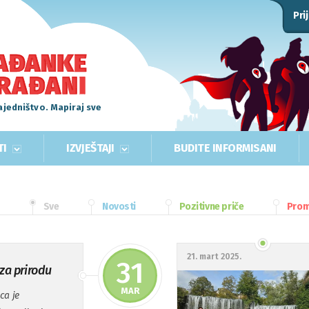
Pri
ajedništvo. Mapiraj sve
TI
IZVJEŠTAJI
BUDITE INFORMISANI
Sve
Novosti
Pozitivne priče
Pro
21. mart 2025.
31
 za prirodu
MAR
ca je