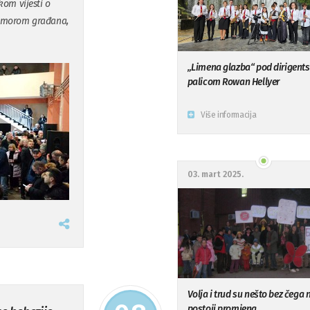
kom vijesti o
 žamorom građana,
„Limena glazba“ pod dirigen
palicom Rowan Hellyer
Više informacija
03. mart 2025.
Volja i trud su nešto bez čega 
postoji promjena