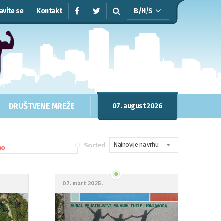
javite se
Kontakt
B/H/S
DRUŠTVENE MREŽE
07. august 2026
Najnovije na vrhu
Sorted
mo
07. mart 2025.