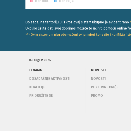
Konflikt
Kohezija
Do sada, na teritoriju BiH kroz ovaj sistem ukupno je evidentirano
Ukoliko želite dati svoj doprinos možete to učiniti pomoću online 
*** Ovim sistemom nisu obuhvaćeni svi primjeri kohezije i konflikta i 
07. august 2026
O NAMA
NOVOSTI
DOSADAŠNJE AKTIVNOSTI
NOVOSTI
KOALICIJE
POZITIVNE PRIČE
PRIDRUŽITE SE
PROMO