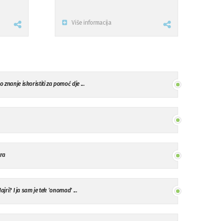
Više informacija
 znanje iskoristiti za pomoć dje ...
tra
Hajri? I ja sam je tek 'onomad' ...