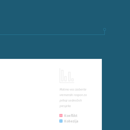
Molimo vas izaberite
vremenski raspon za
prikaz sedmičnih
presjeka
Konflikt
Kohezija