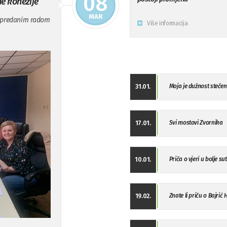
08
e kohezije
MAR
i predanim radom
Više informacija
Moja je dužnost stečeno
31.01.
Svi mostovi Zvornika
17.01.
Priča o vjeri u bolje su
10.01.
Znate li priču o Bajrić 
19.02.