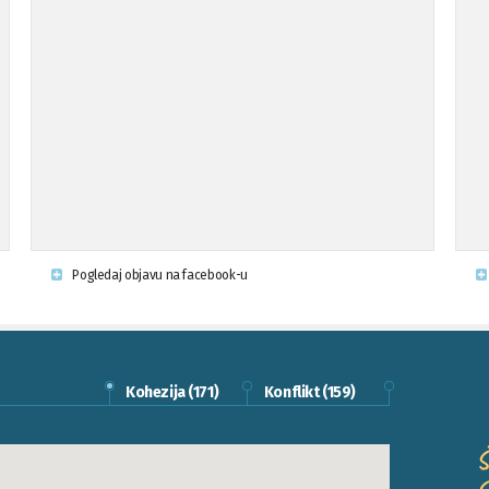
Pogledaj objavu na facebook-u
Kohezija (
171
)
Konflikt (
159
)
Š