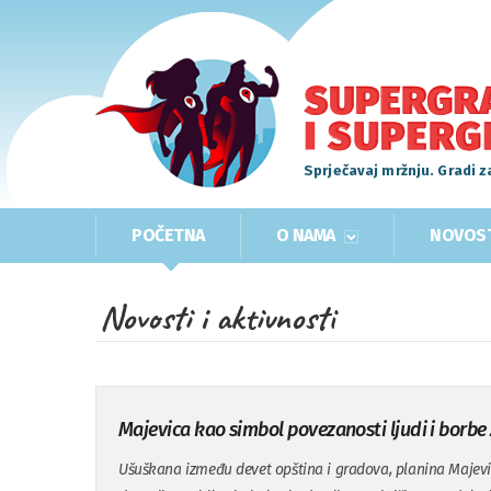
Sprječavaj mržnju. Gradi z
POČETNA
O NAMA
NOVOS
Novosti i aktivnosti
Majevica kao simbol povezanosti ljudi i borbe
Ušuškana između devet opština i gradova, planina Majevi