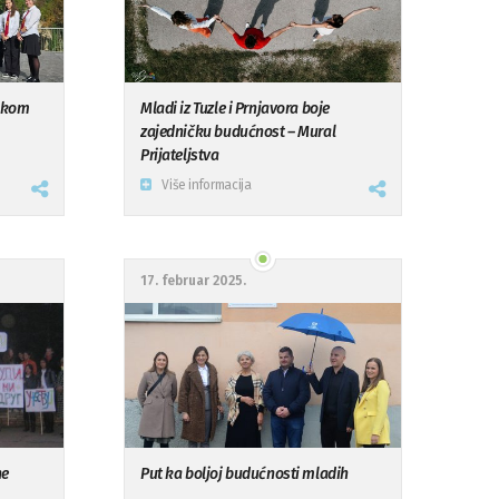
tskom
Mladi iz Tuzle i Prnjavora boje
zajedničku budućnost – Mural
Prijateljstva
Više informacija
17. februar 2025.
ne
Put ka boljoj budućnosti mladih