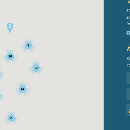
S
S
z
in
2
7
K
16
Ko
ko
12
14
2