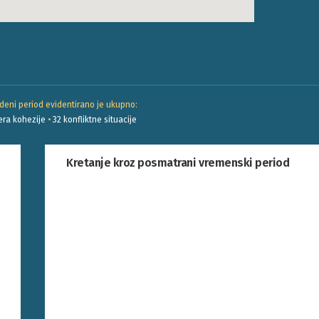
deni period evidentirano je ukupno:
era kohezije
•
32
konfliktne situacije
Kretanje kroz posmatrani vremenski period