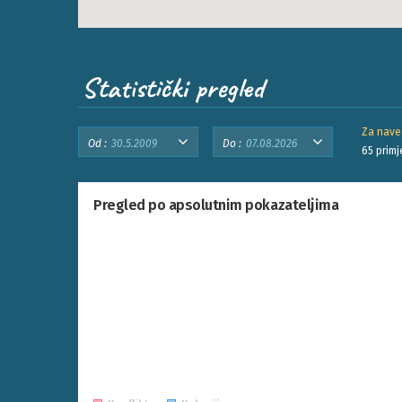
Statistički pregled
Za nave
Od :
Do :
65
primj
Pregled po apsolutnim pokazateljima