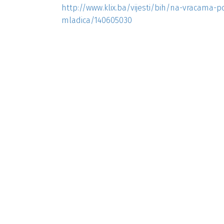
http://www.klix.ba/vijesti/bih/na-vracama-p
mladica/140605030