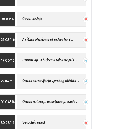
Govor mržnje
08.01.'17
A citizen physically attacked for r ...
26.08.'16
DOBRA VIJEST *Djeca u Jajcu ne pris ...
17.06.'16
Osuda skrnavljenja vjerskog objekta ...
22.04.'16
Osuda načina proslavljanja presude ...
01.04.'16
Verbalni napad
30.03.'16