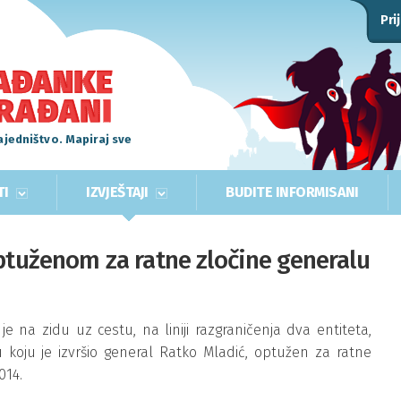
Pri
ajedništvo. Mapiraj sve
TI
IZVJEŠTAJI
BUDITE INFORMISANI
optuženom za ratne zločine generalu
e na zidu uz cestu, na liniji razgraničenja dva entiteta,
koju je izvršio general Ratko Mladić, optužen za ratne
014.