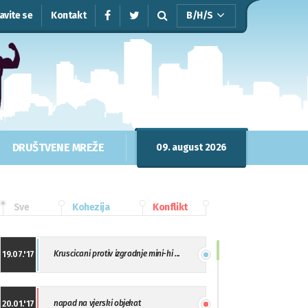
javite se
Kontakt
B/H/S
DRUŠTVENE MREŽE
09. august 2026
Sve
Kohezija
Konflikt
Kruscicani protiv izgradnje mini-hi ...
19.07.'17
napad na vjerski objekat
20.01.'17