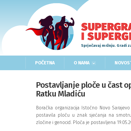
Sprječavaj mržnju. Gradi z
POČETNA
O NAMA
NOVOS
Postavljanje ploče u čast 
Ratku Mladiću
Boračka organizacija Istočno Novo Sarajevo j
postavila ploču u znak sjećanja na smotru 
zločine i genocid. Ploča je postavljena 19.05.2