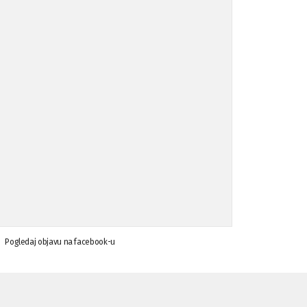
Koalicija Zanemari razlike osuđuje ...
02.09.'15
Osude napada u mjestu Omerovići, op ...
18.08.'15
Osude napada u mjestu Omerovići, op ...
18.08.'15
Napad u mjestu Omerovići, Općina To ...
15.08.'15
Krsenje ljudskih prava
03.08.'15
Pogledaj objavu na facebook-u
Napad na povratnika u Kotor-Varoši
15.07.'15