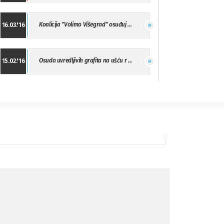
Koalicija "Volimo Višegrad" osuđuj ...
16.03.'16
Osuda uvredljivih grafita na ušću r ...
15.02.'16
"Uzbuna" Bijeljina osuđuje vršnjačk ...
01.02.'16
Osuda napada u Drvaru
13.11.'15
Osuda incidenta tokom dženaze na Pe ...
09.11.'15
Ukljanjanje uvredljivog grafita
08.11.'15