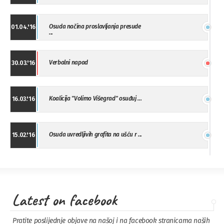
Osuda načina proslavljanja presude
01.04.'16
...
Verbalni napad
30.03.'16
Koalicija "Volimo Višegrad" osuđuj ...
16.03.'16
Osuda uvredljivih grafita na ušću r ...
15.02.'16
"Uzbuna" Bijeljina osuđuje vršnjačk ...
01.02.'16
Latest on facebook
Osuda napada u Drvaru
13.11.'15
Pratite poslijednje objave na našoj i na facebook stranicama naših