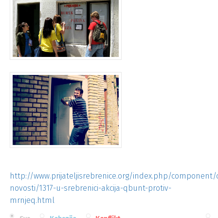
http://www.prijateljisrebrenice.org/index.php/component/c
novosti/1317-u-srebrenici-akcija-qbunt-protiv-
mrnjeq.html