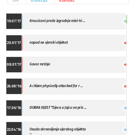
Sve
Kohezija
Konflikt
Kruscicani protiv izgradnje mini-hi ...
19.07.'17
napad na vjerski objekat
20.01.'17
Govor mržnje
08.01.'17
A citizen physically attacked for r ...
26.08.'16
DOBRA VIJEST *Djeca u Jajcu ne pris ...
17.06.'16
Osuda skrnavljenja vjerskog objekta
22.04.'16
...