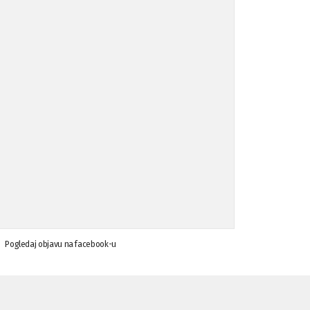
Koalicija Zanemari razlike osuđuje ...
02.09.'15
Osude napada u mjestu Omerovići, op ...
18.08.'15
Osude napada u mjestu Omerovići, op ...
18.08.'15
Napad u mjestu Omerovići, Općina To ...
15.08.'15
Krsenje ljudskih prava
03.08.'15
Pogledaj objavu na facebook-u
Napad na povratnika u Kotor-Varoši
15.07.'15