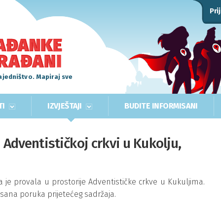
Pri
ajedništvo. Mapiraj sve
TI
IZVJEŠTAJI
BUDITE INFORMISANI
 Adventističkoj crkvi u Kukolju,
a je provala u prostorije Adventističke crkve u Kukuljima.
spisana poruka prijetećeg sadržaja.