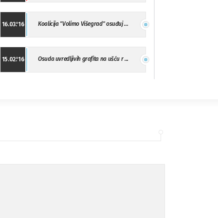
Koalicija "Volimo Višegrad" osuđuj ...
16.03.'16
Osuda uvredljivih grafita na ušću r ...
15.02.'16
"Uzbuna" Bijeljina osuđuje vršnjačk ...
01.02.'16
Osuda napada u Drvaru
13.11.'15
Osuda incidenta tokom dženaze na Pe ...
09.11.'15
Ukljanjanje uvredljivog grafita
08.11.'15