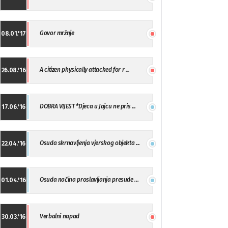
Govor mržnje
08.01.'17
A citizen physically attacked for r ...
26.08.'16
DOBRA VIJEST *Djeca u Jajcu ne pris ...
17.06.'16
Osuda skrnavljenja vjerskog objekta ...
22.04.'16
Osuda načina proslavljanja presude ...
01.04.'16
Verbalni napad
30.03.'16