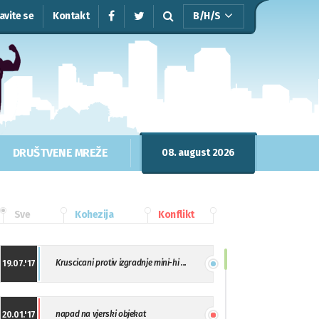
javite se
Kontakt
B/H/S
DRUŠTVENE MREŽE
08. august 2026
Sve
Kohezija
Konflikt
Kruscicani protiv izgradnje mini-hi ...
19.07.'17
napad na vjerski objekat
20.01.'17