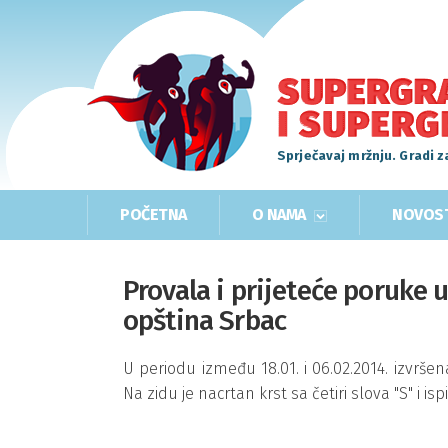
Sprječavaj mržnju. Gradi z
POČETNA
O NAMA
NOVOS
Provala i prijeteće poruke u
opština Srbac
U periodu između 18.01. i 06.02.2014. izvršen
Na zidu je nacrtan krst sa četiri slova "S" i i