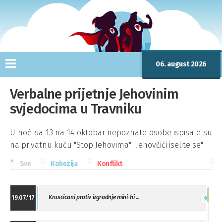
06. august 2026
Verbalne prijetnje Jehovinim
svjedocima u Travniku
U noći sa 13 na 14 oktobar nepoznate osobe ispisale su
na privatnu kuću "Stop Jehovima" "Jehovčići iselite se"
Sve
Kohezija
Konflikt
Kruscicani protiv izgradnje mini-hi ...
19.07.'17