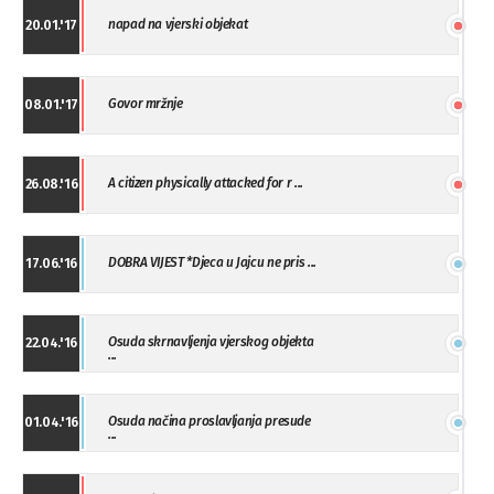
napad na vjerski objekat
20.01.'17
Govor mržnje
08.01.'17
A citizen physically attacked for r ...
26.08.'16
DOBRA VIJEST *Djeca u Jajcu ne pris ...
17.06.'16
Osuda skrnavljenja vjerskog objekta
22.04.'16
...
Osuda načina proslavljanja presude
01.04.'16
...