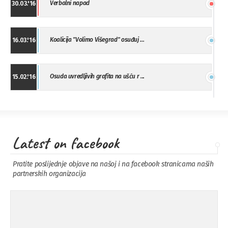
Verbalni napad
30.03.'16
Koalicija "Volimo Višegrad" osuđuj ...
16.03.'16
Osuda uvredljivih grafita na ušću r ...
15.02.'16
"Uzbuna" Bijeljina osuđuje vršnjačk ...
01.02.'16
Latest on facebook
Osuda napada u Drvaru
13.11.'15
Pratite poslijednje objave na našoj i na facebook stranicama naših
partnerskih organizacija
Osuda incidenta tokom dženaze na
09.11.'15
Pe ...
Ukljanjanje uvredljivog grafita
08.11.'15