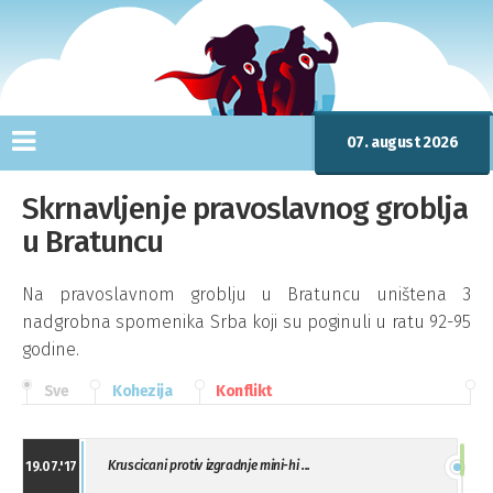
07. august 2026
Skrnavljenje pravoslavnog groblja
u Bratuncu
Na pravoslavnom groblju u Bratuncu uništena 3
nadgrobna spomenika Srba koji su poginuli u ratu 92-95
godine.
Sve
Kohezija
Konflikt
Kruscicani protiv izgradnje mini-hi ...
19.07.'17