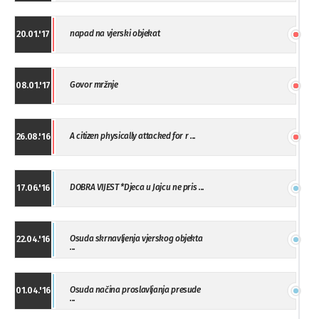
napad na vjerski objekat
20.01.'17
Govor mržnje
08.01.'17
A citizen physically attacked for r ...
26.08.'16
DOBRA VIJEST *Djeca u Jajcu ne pris ...
17.06.'16
Osuda skrnavljenja vjerskog objekta
22.04.'16
...
Osuda načina proslavljanja presude
01.04.'16
...