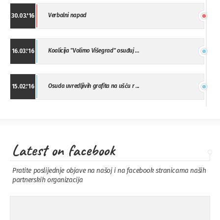
Verbalni napad
30.03.'16
Koalicija "Volimo Višegrad" osuđuj ...
16.03.'16
Osuda uvredljivih grafita na ušću r ...
15.02.'16
"Uzbuna" Bijeljina osuđuje vršnjačk ...
01.02.'16
Latest on facebook
Osuda napada u Drvaru
13.11.'15
Pratite poslijednje objave na našoj i na facebook stranicama naših
partnerskih organizacija
Osuda incidenta tokom dženaze na
09.11.'15
Pe ...