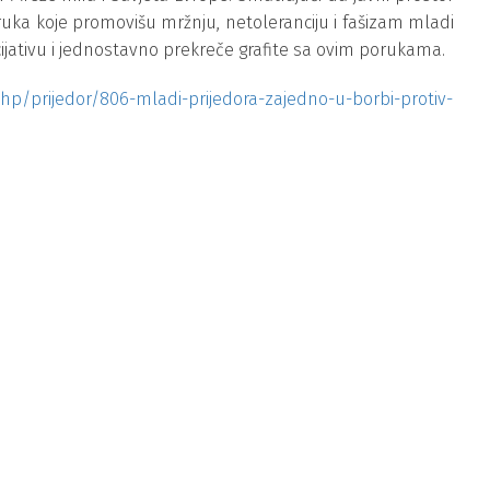
uka koje promovišu mržnju, netoleranciju i fašizam mladi
icijativu i jednostavno prekreče grafite sa ovim porukama.
hp/prijedor/806-mladi-prijedora-zajedno-u-borbi-protiv-