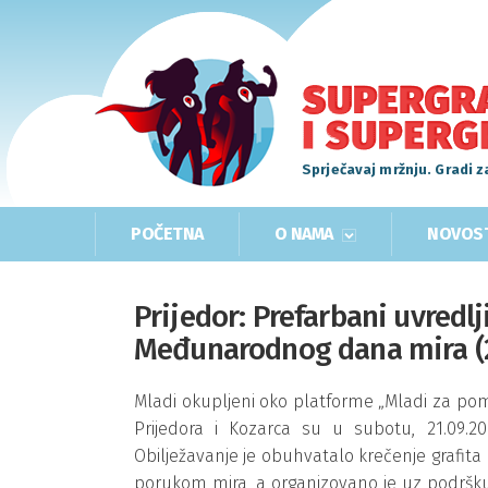
Sprječavaj mržnju. Gradi z
POČETNA
O NAMA
NOVOS
Prijedor: Prefarbani uvredlj
Međunarodnog dana mira (2
Mladi okupljeni oko platforme „Mladi za pomire
Prijedora i Kozarca su u subotu, 21.09.20
Obilježavanje je obuhvatalo krečenje grafita 
porukom mira, a organizovano je uz podršku 