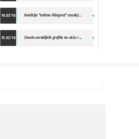
Koalicija "Volimo Višegrad" osuđuj ...
16.03.'16
Osuda uvredljivih grafita na ušću r ...
15.02.'16
"Uzbuna" Bijeljina osuđuje vršnjačk ...
01.02.'16
Osuda napada u Drvaru
13.11.'15
Osuda incidenta tokom dženaze na Pe ...
09.11.'15
Ukljanjanje uvredljivog grafita
08.11.'15