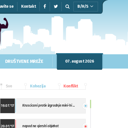
javite se
Kontakt
B/H/S
DRUŠTVENE MREŽE
07. august 2026
Sve
Kohezija
Konflikt
Kruscicani protiv izgradnje mini-hi ...
19.07.'17
napad na vjerski objekat
20.01.'17