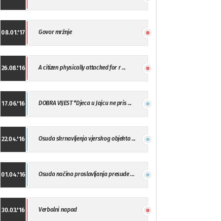
Govor mržnje
08.01.'17
A citizen physically attacked for r ...
26.08.'16
DOBRA VIJEST *Djeca u Jajcu ne pris ...
17.06.'16
Osuda skrnavljenja vjerskog objekta ...
22.04.'16
Osuda načina proslavljanja presude ...
01.04.'16
Verbalni napad
30.03.'16