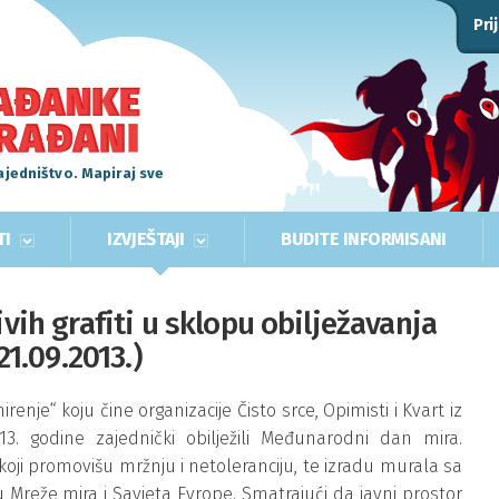
Pri
ajedništvo. Mapiraj sve
TI
IZVJEŠTAJI
BUDITE INFORMISANI
ivih grafiti u sklopu obilježavanja
1.09.2013.)
nje“ koju čine organizacije Čisto srce, Opimisti i Kvart iz
13. godine zajednički obilježili Međunarodni dan mira.
koji promovišu mržnju i netoleranciju, te izradu murala sa
Mreže mira i Savjeta Evrope. Smatrajući da javni prostor