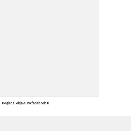
Koalicija Zanemari razlike osuđuje ...
02.09.'15
Osude napada u mjestu Omerovići, op ...
18.08.'15
Osude napada u mjestu Omerovići, op ...
18.08.'15
Napad u mjestu Omerovići, Općina To ...
15.08.'15
Krsenje ljudskih prava
03.08.'15
Pogledaj objavu na facebook-u
Napad na povratnika u Kotor-Varoši
15.07.'15