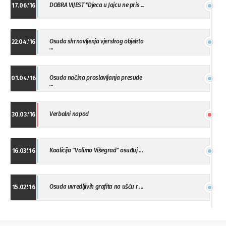
DOBRA VIJEST *Djeca u Jajcu ne pris ...
17.06.'16
Osuda skrnavljenja vjerskog objekta
22.04.'16
...
Osuda načina proslavljanja presude
01.04.'16
...
Verbalni napad
30.03.'16
Koalicija "Volimo Višegrad" osuđuj ...
16.03.'16
Osuda uvredljivih grafita na ušću r ...
15.02.'16
"Uzbuna" Bijeljina osuđuje vršnjačk ...
01.02.'16