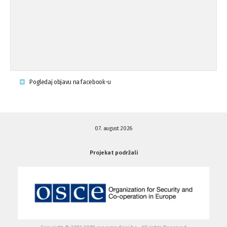
Napad u mjestu Omerovići, Općina To
15.08.'15
...
Krsenje ljudskih prava
03.08.'15
Pogledaj objavu na facebook-u
Napad na povratnika u Kotor-Varoši
15.07.'15
07. august 2026
Napad na povratnika u Kotor-Varoši
15.07.'15
Projekat podržali
Osuda pisanja uvredljivih grafita u ...
01.07.'15
Osuda pisanja uvredljivih grafita u ...
01.07.'15