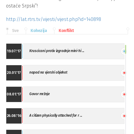
ostaće Srpski”!
http://lat.rtrs.tv/vijesti/vijest.php?id=140898
Sve
Kohezija
Konflikt
Kruscicani protiv izgradnje mini-hi ...
19.07.'17
napad na vjerski objekat
20.01.'17
Govor mržnje
08.01.'17
A citizen physically attacked for r ...
26.08.'16