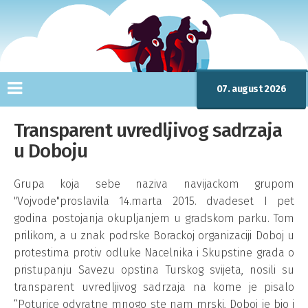
07. august 2026
Transparent uvredljivog sadrzaja
u Doboju
Grupa koja sebe naziva navijackom grupom
"Vojvode"proslavila 14.marta 2015. dvadeset I pet
godina postojanja okupljanjem u gradskom parku. Tom
prilikom, a u znak podrske Borackoj organizaciji Doboj u
protestima protiv odluke Nacelnika i Skupstine grada o
pristupanju Savezu opstina Turskog svijeta, nosili su
transparent uvredljivog sadrzaja na kome je pisalo
“Poturice odvratne mnogo ste nam mrski, Doboj je bio i