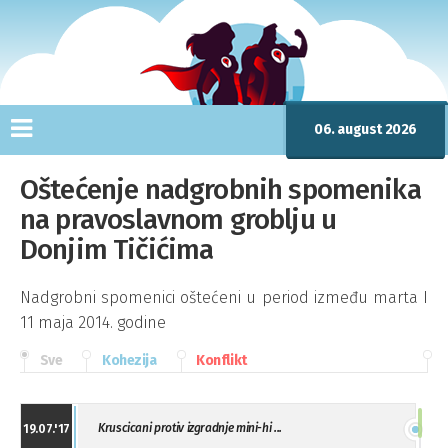
06. august 2026
Oštećenje nadgrobnih spomenika
na pravoslavnom groblju u
Donjim Tičićima
Nadgrobni spomenici oštećeni u period između marta I
11 maja 2014. godine
Sve
Kohezija
Konflikt
Kruscicani protiv izgradnje mini-hi ...
19.07.'17