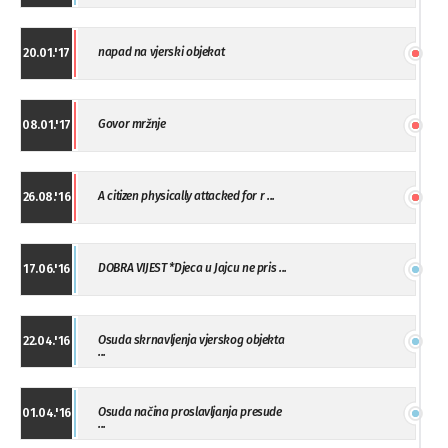
napad na vjerski objekat
20.01.'17
Govor mržnje
08.01.'17
A citizen physically attacked for r ...
26.08.'16
DOBRA VIJEST *Djeca u Jajcu ne pris ...
17.06.'16
Osuda skrnavljenja vjerskog objekta
22.04.'16
...
Osuda načina proslavljanja presude
01.04.'16
...