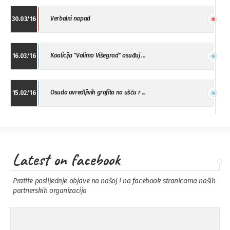
Verbalni napad
30.03.'16
Koalicija "Volimo Višegrad" osuđuj ...
16.03.'16
Osuda uvredljivih grafita na ušću r ...
15.02.'16
"Uzbuna" Bijeljina osuđuje vršnjačk ...
01.02.'16
Latest on facebook
Osuda napada u Drvaru
13.11.'15
Pratite poslijednje objave na našoj i na facebook stranicama naših
partnerskih organizacija
Osuda incidenta tokom dženaze na
09.11.'15
Pe ...