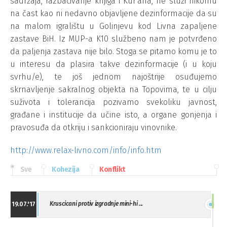
sadržaja, razbacivanje knjiga i Kur'ana, ne služi nikomu
na čast kao ni nedavno objavljene dezinformacije da su
na malom igralištu u Golinjevu kod Livna zapaljene
zastave BiH. Iz MUP-a K10 službeno nam je potvrđeno
da paljenja zastava nije bilo. Stoga se pitamo komu je to
u interesu da plasira takve dezinformacije (i u koju
svrhu/e), te još jednom najoštrije osuđujemo
skrnavljenje sakralnog objekta na Topovima, te u cilju
suživota i tolerancija pozivamo svekoliku javnost,
građane i institucije da učine isto, a organe gonjenja i
pravosuđa da otkriju i sankcioniraju vinovnike.
http://www.relax-livno.com/info/info.htm
Sve
Kohezija
Konflikt
Kruscicani protiv izgradnje mini-hi ...
19.07.'17