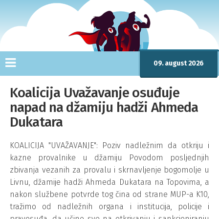
09. august 2026
Koalicija Uvažavanje osuđuje
napad na džamiju hadži Ahmeda
Dukatara
KOALICIJA "UVAŽAVANJE": Poziv nadležnim da otkriju i
kazne provalnike u džamiju Povodom posljednjih
zbivanja vezanih za provalu i skrnavljenje bogomolje u
Livnu, džamije hadži Ahmeda Dukatara na Topovima, a
nakon službene potvrde tog čina od strane MUP-a K10,
tražimo od nadležnih organa i institucija, policije i
pravosuđa, da učine sve na otkrivanju i sankcioniranju