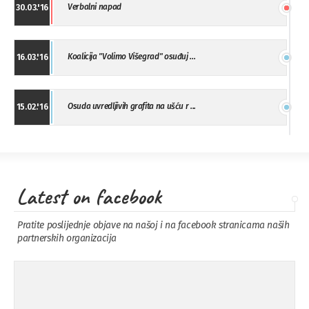
Verbalni napad
30.03.'16
Koalicija "Volimo Višegrad" osuđuj ...
16.03.'16
Osuda uvredljivih grafita na ušću r ...
15.02.'16
"Uzbuna" Bijeljina osuđuje vršnjačk ...
01.02.'16
Latest on facebook
Osuda napada u Drvaru
13.11.'15
Pratite poslijednje objave na našoj i na facebook stranicama naših
partnerskih organizacija
Osuda incidenta tokom dženaze na
09.11.'15
Pe ...
Ukljanjanje uvredljivog grafita
08.11.'15