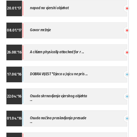
napad na vjerski objekat
20.01.'17
Govor mržnje
08.01.'17
A citizen physically attacked for r ...
26.08.'16
DOBRA VIJEST *Djeca u Jajcu ne pris ...
17.06.'16
Osuda skrnavljenja vjerskog objekta
22.04.'16
...
Osuda načina proslavljanja presude
01.04.'16
...