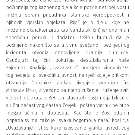
počinitelja tog kaznenog djela koje potiče netrpeljivost i
mržnju spram pripadnika islamske vjeroispovijesti i
njihovih vjerskih objekata. Riječ je o djelu koje ne
možemo okarakterizirati kao 'vandalski čin', jer ono ima i
specifičnu poruku i dodatnu težinu budući da je
počinjeno nakon što se u Livnu svečano i bez ijednog
incidenta otvorila obnovljena džamija Ćurčinica.
Osuđujući taj čin pokušaja destabiliziranja naše
zajednice Koalicija „Uvažavanje“ podsjeća vinovnike/a
tog nedjela, a i svekoliku javnost, na riječi koje je prilikom
otvaranja Ćurčinice izrekao livanjski gvardijan fra
Miroslav Ištuk, a vezano za njeno rušenje i rušenje svih
vjerskih objekata u BiH: „Uništavatelji bogomolja bili su u
službi nečastivog, častan čovjek i pošten vjernik ne bi to
mogao učiniti ni dopustiti… Kao što je Bog jedan i
pripada svima, tako je i svaka bogomolja naša.” Koalicija
„Uvažavanje“ ističe kako ispisivanje grafita uvredljivog