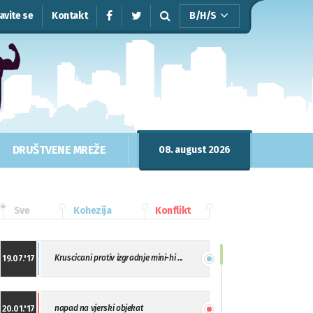
javite se
Kontakt
B/H/S
DRUŠTVENE MREŽE
08. august 2026
Sve
Kohezija
Konflikt
Kruscicani protiv izgradnje mini-hi ...
19.07.'17
napad na vjerski objekat
20.01.'17