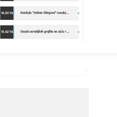
Koalicija "Volimo Višegrad" osuđuj ...
16.03.'16
Osuda uvredljivih grafita na ušću r ...
15.02.'16
"Uzbuna" Bijeljina osuđuje vršnjačk ...
01.02.'16
Osuda napada u Drvaru
13.11.'15
Osuda incidenta tokom dženaze na Pe ...
09.11.'15
Ukljanjanje uvredljivog grafita
08.11.'15