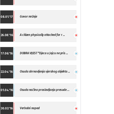
Govor mržnje
08.01.'17
A citizen physically attacked for r ...
26.08.'16
DOBRA VIJEST *Djeca u Jajcu ne pris ...
17.06.'16
Osuda skrnavljenja vjerskog objekta ...
22.04.'16
Osuda načina proslavljanja presude ...
01.04.'16
Verbalni napad
30.03.'16