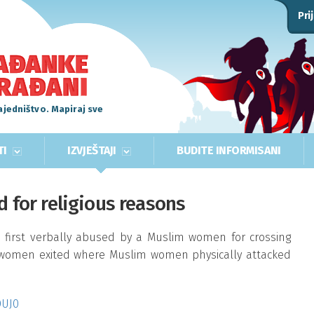
Pri
ajedništvo. Mapiraj sve
TI
IZVJEŠTAJI
BUDITE INFORMISANI
d for religious reasons
s first verbally abused by a Muslim women for crossing
h women exited where Muslim women physically attacked
DUJ0