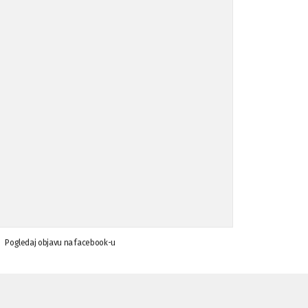
Koalicija Zanemari razlike osuđuje ...
02.09.'15
Osude napada u mjestu Omerovići, op ...
18.08.'15
Osude napada u mjestu Omerovići, op ...
18.08.'15
Napad u mjestu Omerovići, Općina To ...
15.08.'15
Krsenje ljudskih prava
03.08.'15
Pogledaj objavu na facebook-u
Napad na povratnika u Kotor-Varoši
15.07.'15