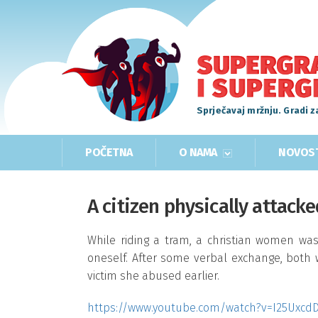
Sprječavaj mržnju. Gradi z
POČETNA
O NAMA
NOVOS
A citizen physically attacke
While riding a tram, a christian women wa
oneself. After some verbal exchange, bot
victim she abused earlier.
https://www.youtube.com/watch?v=I25Uxcd